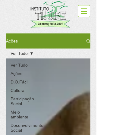
Ações
Ver Tudo
Ver Tudo
Ações
D.O.Fácil
Cultura
Participação
Social
Meio
ambiente
Desenvolvimento
Social