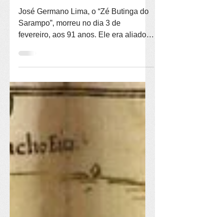
Sarampo
José Germano Lima, o “Zé Butinga do
Sarampo”, morreu no dia 3 de
fevereiro, aos 91 anos. Ele era aliado,
mensageiro e ajudou a organizar os
trabalhadores rurais que lutavam por
terras na zona rural Canavieiras, no
Sul da Bahia, em 1985. A disputa com
fazendeiros resultou na matança de
quatro camponeses e levou o governo
federal a fazer as primeiras
desapropriações com fins de reforma
agrária no período da
redemocratização. O agricultor era o
mais velho participante desse epis