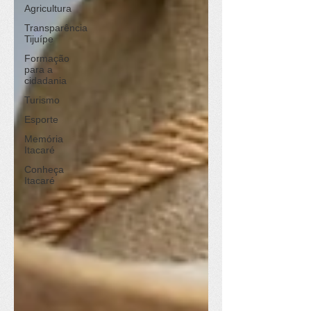
Agricultura
Transparência
Tijuípe
Formação
para a
cidadania
Turismo
Esporte
Memória
Itacaré
Conheça
Itacaré