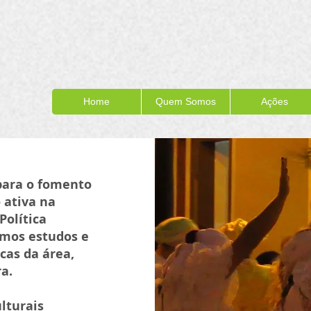
Home
Quem Somos
Ações
 para o fomento
 ativa na
Política
emos estudos e
icas da área,
a.
ulturais