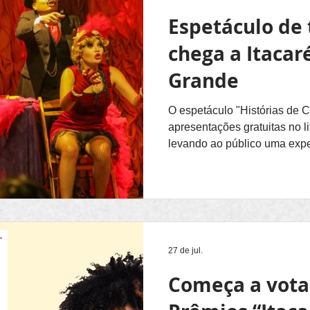
Espetáculo de 
chega a Itacar
Grande
O espetáculo "Histórias de 
apresentações gratuitas no li
levando ao público uma exper
mistura humor, drama, memóri
plateia. No sábado (8), às 1
Casa Serpente, em Serra Gra
(BA). No dia 15 de agosto, à
Porto de Trás, em Itacaré (
Teatro/Circo Maktub, de Ilhéu
27 de jul.
Começa a vota