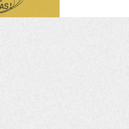
iniciativa do Sesc RJ é voltad
Brasil. Serão selecionados 
longametragem, sendo 12 pro
projetos de documentário. A
participam de jornada intens
acompanhamento conduzida p
especializados em consultor