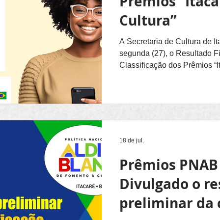
Prêmios “Itaca
Cultura”
A Secretaria de Cultura de It
segunda (27), o Resultado F
Classificação dos Prêmios “It
Estão concorrendo 51 agente
· 14 na categoria Prêmio "Itacaré, Capital das Artes"; e ·
37 na categoria Prêmio "Itaca
Popular". “Temos uma importante amostra do que é a
produção artística e cultural
destaca o secretário Genils
18 de jul.
Prêmios PNAB 
Divulgado o re
preliminar da 