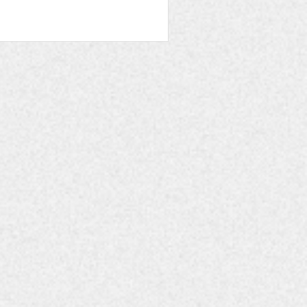
a a roteiristas de todo o
18 argumentos de
jetos de ficção e seis
s pessoas escolhidas
iva de orientação e
or profissionais
ia e desenvolvimen