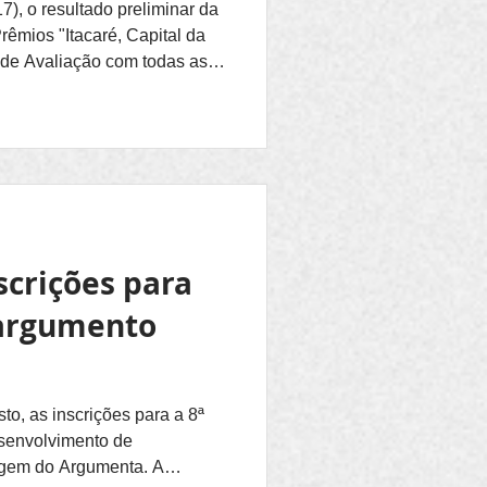
7), o resultado preliminar da
rêmios "Itacaré, Capital da
 de Avaliação com todas as
 em
remios-itacare. Das 51
am classificadas e agora
 votação. Outras cinco
tificado quanto à
 todos pequenos e que não
scrições para
argumento
to, as inscrições para a 8ª
esenvolvimento de
gem do Argumenta. A