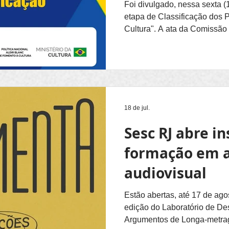
Foi divulgado, nessa sexta (1
etapa de Classificação dos P
Cultura". A ata da Comissão
informações está publicada
https://www.pnabitacare.com.br/p
inscrições recebidas, 46 for
apenas aguardam a etapa de
tiveram algum problema iden
documentação apresentada,
18 de jul.
impactam na legalidade das
Sesc RJ abre in
formação em 
audiovisual
Estão abertas, até 17 de agos
edição do Laboratório de D
Argumentos de Longa-metra