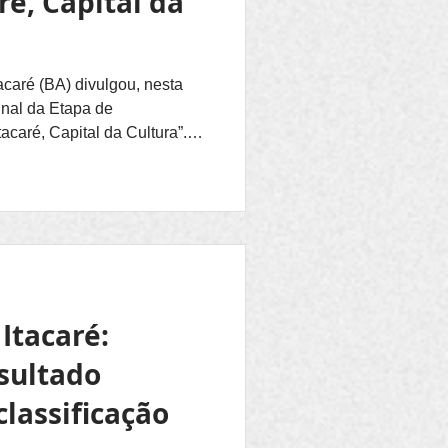
ré, Capital da
acaré (BA) divulgou, nesta
inal da Etapa de
acaré, Capital da Cultura”.
s culturais da cidade, sendo:
ré, Capital da Cultura
 de Itacaré concorrendo”,
on Sou
Itacaré:
sultado
classificação