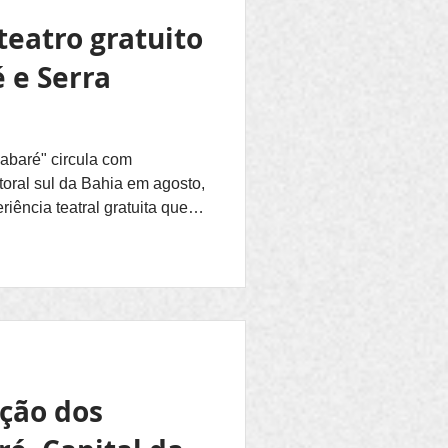
teatro gratuito
é e Serra
Cabaré" circula com
toral sul da Bahia em agosto,
iência teatral gratuita que
a e forte interação com a
8h, a apresentação será na
nde, distrito de Uruçuca
s 20h, no Centro de Cultura
BA). A montagem é do Grupo
s (BA). Para o res
ção dos