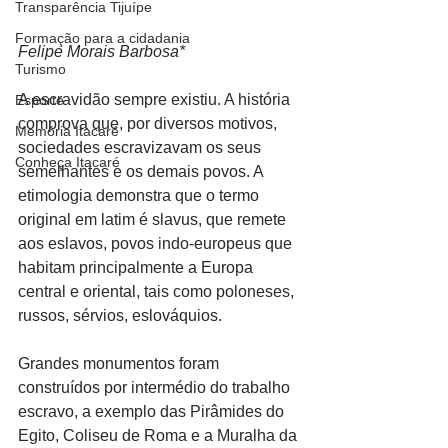
Transparência Tijuípe
Formação para a cidadania
Felipe Morais Barbosa*
Turismo
A escravidão sempre existiu. A história 
Esporte
comprova que, por diversos motivos, 
Memória Itacaré
sociedades escravizavam os seus 
Conheça Itacaré
semelhantes e os demais povos. A 
etimologia demonstra que o termo 
original em latim é slavus, que remete 
aos eslavos, povos indo-europeus que 
habitam principalmente a Europa 
central e oriental, tais como poloneses, 
russos, sérvios, eslováquios.
Grandes monumentos foram 
construídos por intermédio do trabalho 
escravo, a exemplo das Pirâmides do 
Egito, Coliseu de Roma e a Muralha da 