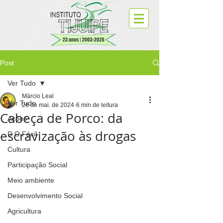
Post
Ver Tudo
Márcio Leal
Ver Tudo
26 de mai. de 2024
6 min de leitura
Cabeça de Porco: da
Ações
escravização às drogas
D.O.Fácil
Cultura
Participação Social
Meio ambiente
Desenvolvimento Social
Agricultura