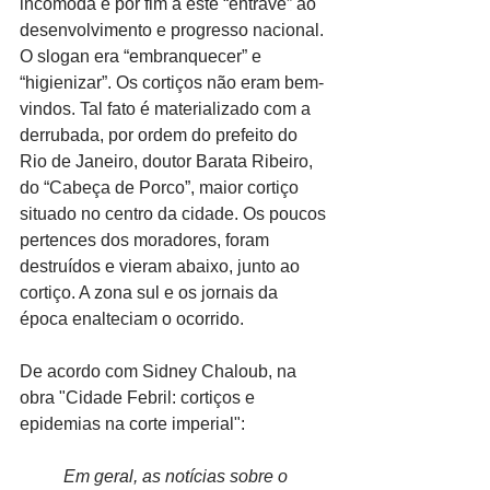
incômoda e por fim a este “entrave” ao 
desenvolvimento e progresso nacional. 
O slogan era “embranquecer” e 
“higienizar”. Os cortiços não eram bem-
vindos. Tal fato é materializado com a 
derrubada, por ordem do prefeito do 
Rio de Janeiro, doutor Barata Ribeiro, 
do “Cabeça de Porco”, maior cortiço 
situado no centro da cidade. Os poucos 
pertences dos moradores, foram 
destruídos e vieram abaixo, junto ao 
cortiço. A zona sul e os jornais da 
época enalteciam o ocorrido.
De acordo com Sidney Chaloub, na 
obra "Cidade Febril: cortiços e 
epidemias na corte imperial":
Em geral, as notícias sobre o 