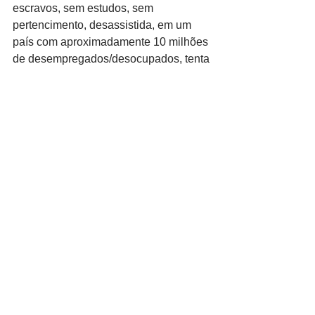
escravos, sem estudos, sem 
pertencimento, desassistida, em um 
país com aproximadamente 10 milhões 
de desempregados/desocupados, tenta 
sobreviver.
Contudo, parcela significativa das 
“castas superiores” e a formalização de 
um Estado policialesco, orientado, 
principalmente, pela doutrina da 
“guerra às drogas”, continua somente 
enxergando as favelas como um 
entrave ao desenvolvimento e 
progresso nacional. Elas enfeiam a 
paisagem. “Produzem” criminosos que 
incomodam o asfalto.
A resposta estatal, mais uma vez, não 
advém com políticas sociais inclusivas, 