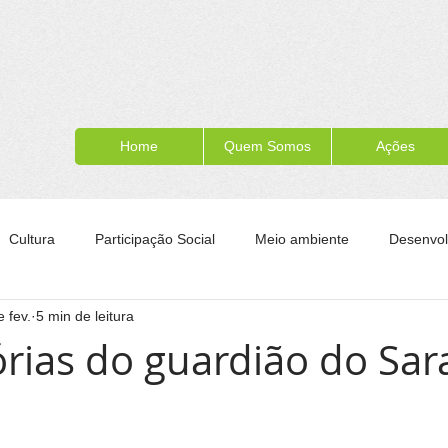
Home
Quem Somos
Ações
Cultura
Participação Social
Meio ambiente
Desenvol
 fev.
5 min de leitura
ípe
Formação para a cidadania
Turismo
Esporte
rias do guardião do Sa