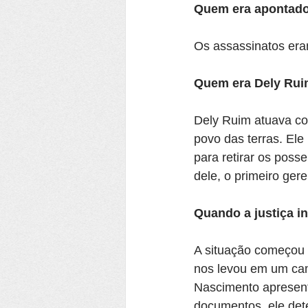
Quem era apontado
Os assassinatos er
Quem era Dely Ru
Dely Ruim atuava com
povo das terras. El
para retirar os posse
dele, o primeiro ger
Quando a justiça in
A situação começou a
nos levou em um cam
Nascimento apresent
documentos, ele det