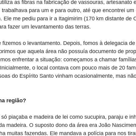
tiliza as fibras na fabricação de vassouras, artesanato 
 trabalhava para um e para outro, até que encontrei um
le me pediu para ir a Itagimirim (170 km distante de C
para fazer um levantamento das terras.
 fizemos o levantamento. Depois, fomos à delegacia de 
brimos que aquela área não possuía documento de prop
vemos enfrentar a situação: começamos a chamar família
. Inicialmente, o local contava com pouco mais de 20 fam
oas do Espírito Santo vinham ocasionalmente, mas nã
na região?
 só piaçaba e madeira de lei como sucupira, paraju e inh
a madeira. O suposto dono da área era João Nascimen
ha muitas fazendas. Ele mandava a polícia para nos tira