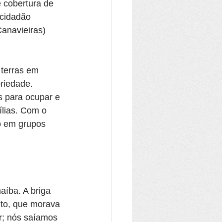
e cobertura de 
 cidadão 
anavieiras) 
terras em 
riedade. 
s para ocupar e 
ílias. Com o 
o em grupos 
aíba. A briga 
to, que morava 
r; nós saíamos 