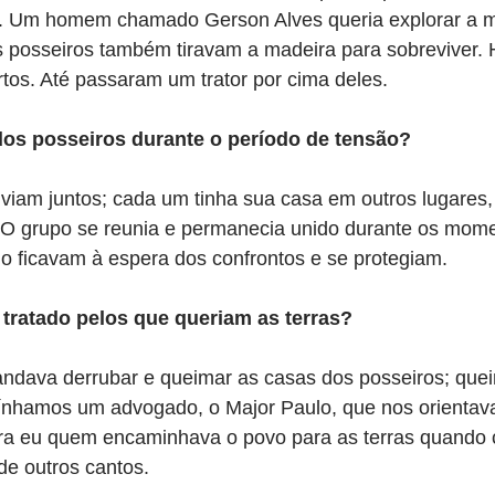
. Um homem chamado Gerson Alves queria explorar a m
Os posseiros também tiravam a madeira para sobreviver. 
tos. Até passaram um trator por cima deles.
dos posseiros durante o período de tensão?
viam juntos; cada um tinha sua casa em outros lugares,
. O grupo se reunia e permanecia unido durante os mom
ndo ficavam à espera dos confrontos e se protegiam.
tratado pelos que queriam as terras?
dava derrubar e queimar as casas dos posseiros; quei
ínhamos um advogado, o Major Paulo, que nos orientava
era eu quem encaminhava o povo para as terras quando
 de outros cantos.