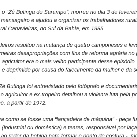
o “Zé Butinga do Sarampo”, morreu no dia 3 de fevereir
, mensageiro e ajudou a organizar os trabalhadores rura
ural Canavieiras, no Sul da Bahia, em 1985.
deiros resultou na matança de quatro camponeses e lev
rimeiras desapropriações com fins de reforma agrária no 
agricultor era o mais velho participante desse episódio.
 e deprimido por causa do falecimento da mulher e da s
é Butinga foi entrevistado pelo fotógrafo e documentar
 agricultor e ex-tropeiro detalhou a violenta luta pela p
, a partir de 1972.
va como se fosse uma "lançadeira de máquina" - peça f
(industrial ou doméstica) e teares, responsável por laçar
 ao redor da bobina para formar o ponto de costura -, m