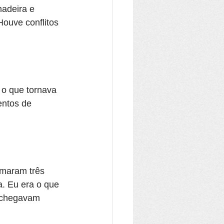
adeira e 
Houve conflitos 
 o que tornava 
entos de 
maram três 
. Eu era o que 
 chegavam 