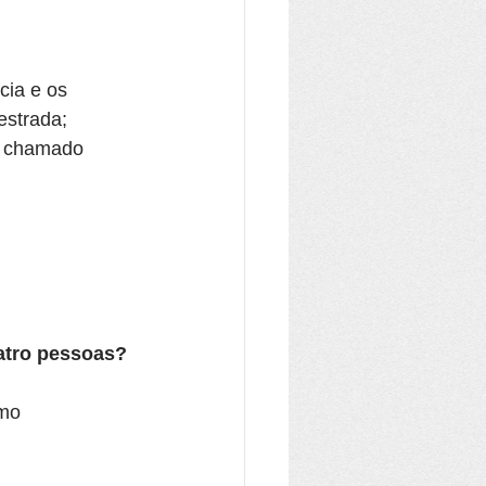
cia e os 
estrada; 
o chamado 
atro pessoas?
mo 