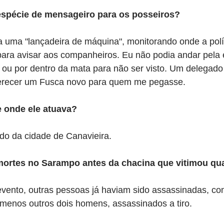
espécie de mensageiro para os posseiros?
 a uma "lançadeira de máquina", monitorando onde a polí
para avisar aos companheiros. Eu não podia andar pela 
 ou por dentro da mata para não ser visto. Um delegad
ferecer um Fusca novo para quem me pegasse.
e onde ele atuava?
ado da cidade de Canavieira.
mortes no Sarampo antes da chacina que vitimou qu
evento, outras pessoas já haviam sido assassinadas, co
menos outros dois homens, assassinados a tiro.