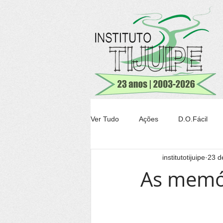
Ver Tudo
Ações
D.O.Fácil
institutotijuipe
23 de
Agricultura
Transparência Tiju
As memó
Conheça Itacaré