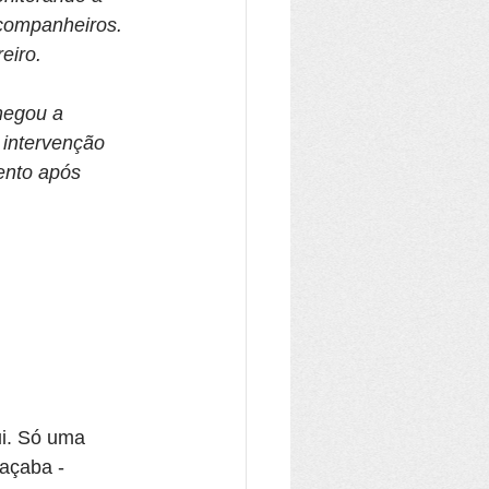
 companheiros. 
eiro.
hegou a 
 intervenção 
ento após 
i. Só uma 
açaba - 