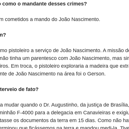
 como o mandante desses crimes?
am cometidos a mando do João Nascimento.
im?
o pistoleiro a serviço de João Nascimento. A missão del
e não tinha um parentesco com João Nascimento, mas s
iros. Em troca, o pistoleiro exploraria a madeira que extr
ente de João Nascimento na área foi o Gerson.
terveio de fato?
 mudar quando o Dr. Augustinho, da justiça de Brasília, 
inhão F-4000 para a delegacia em Canavieiras e exigi
asse os documentos da terra em 15 dias. Como não ha
erminou que ficássemos na terra e mandou medi-la. Tiv