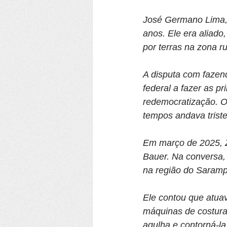
José Germano Lima, 
anos. Ele era aliado
por terras na zona r
A disputa com fazen
federal a fazer as p
redemocratização. O 
tempos andava triste
Em março de 2025, Z
Bauer. Na conversa, o
na região do Sarampo
Ele contou que atua
máquinas de costura 
agulha e contorná-la