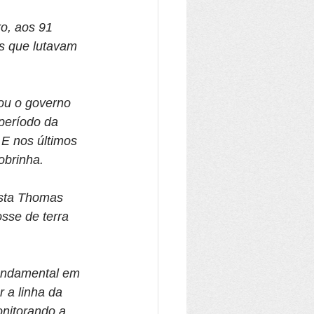
o, aos 91 
is que lutavam 
ou o governo 
período da 
 E nos últimos 
obrinha.
ista Thomas 
osse de terra 
undamental em 
 a linha da 
onitorando a 