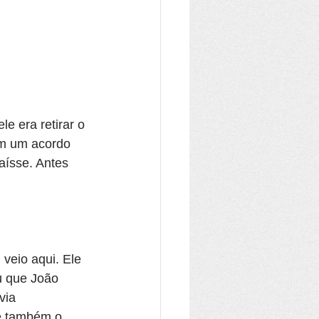
e era retirar o 
im um acordo 
aísse. Antes 
veio aqui. Ele 
u que João 
via 
e também o 