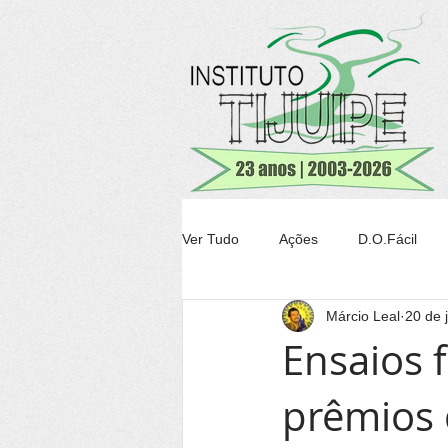
Ver Tudo
Ações
D.O.Fácil
Márcio Leal
20 de 
Agricultura
Transparência Tiju
Ensaios 
prêmios 
Conheça Itacaré