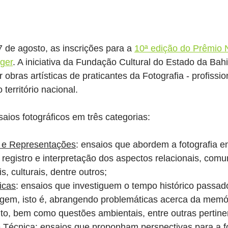
7 de agosto, as inscrições para a 
10ª edição do Prêmio 
rger
. A iniciativa da Fundação Cultural do Estado da Bah
 obras artísticas de praticantes da Fotografia - profissio
território nacional.
ios fotográficos em três categorias:
s e Representações
: ensaios que abordem a fotografia e
 registro e interpretação dos aspectos relacionais, comun
is, culturais, dentre outros;
icas
: ensaios que investiguem o tempo histórico passad
gem, isto é, abrangendo problemáticas acerca da memóri
o, bem como questões ambientais, entre outras pertine
e Técnica
: ensaios que proponham perspectivas para a fo