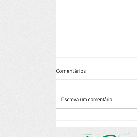
Comentários
Escreva um comentário
Espetáculo de teatro
gratuito chega a Itacaré e
Serra Grande