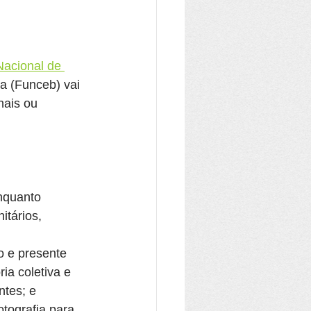
Nacional de 
ia (Funceb) vai 
nais ou 
nquanto 
itários, 
o e presente 
a coletiva e 
ntes; e
tografia para 