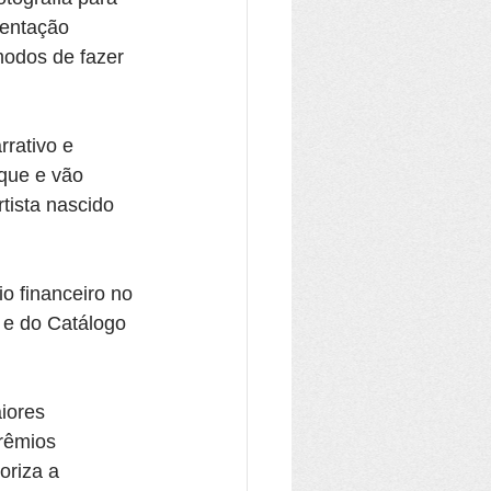
mentação 
modos de fazer 
rativo e 
que e vão 
tista nascido 
o financeiro no 
 e do Catálogo 
iores 
rêmios 
oriza a 