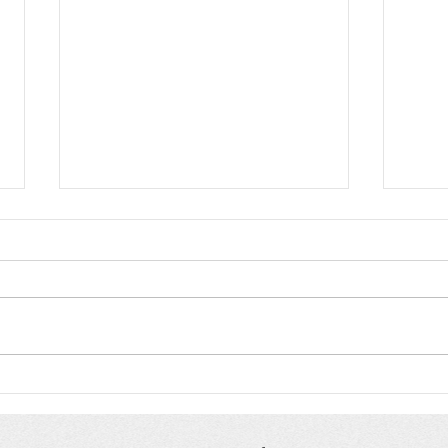
Começa a votação dos
Prêm
Prêmios “Itacaré, Capital da
Divu
Cultura”
prel