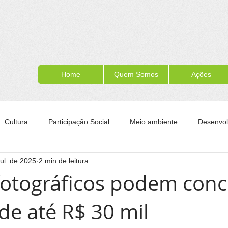
Home
Quem Somos
Ações
Cultura
Participação Social
Meio ambiente
Desenvol
jul. de 2025
2 min de leitura
ípe
Formação para a cidadania
Turismo
Esporte
fotográficos podem conc
de até R$ 30 mil