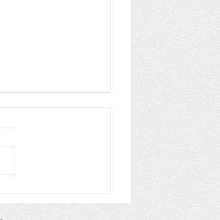
ios PNAB Itacaré:
lgado o resultado
iminar da classificação