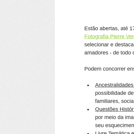
Estão abertas, até 1
Fotografia Pierre Ve
selecionar e destacar
amadores - de todo o 
Podem concorrer ensa
Ancestralidade
possibilidade de
familiares, socia
Questões Histór
por meio da ima
seu esqueciment
Livre Temática 