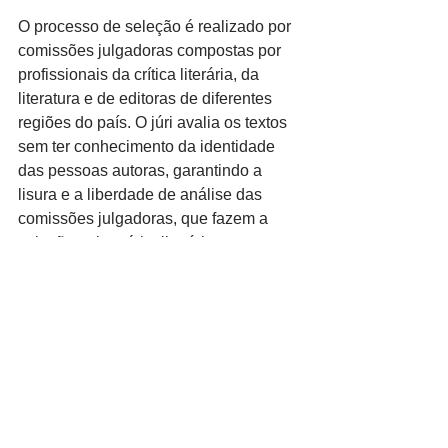
O processo de seleção é realizado por 
comissões julgadoras compostas por 
profissionais da crítica literária, da 
literatura e de editoras de diferentes 
regiões do país. O júri avalia os textos 
sem ter conhecimento da identidade 
das pessoas autoras, garantindo a 
lisura e a liberdade de análise das 
comissões julgadoras, que fazem a 
seleção pelo mérito literário, com 
soberania sobre a decisão final.
Saiba mais e inscreva sua obra
edital
cultura
literatura
Cultura