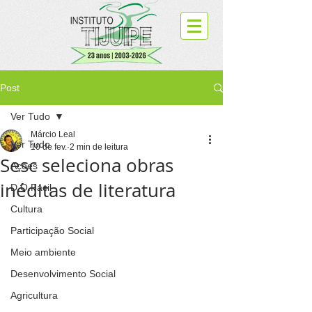
Post
Ver Tudo
Márcio Leal
Ver Tudo
10 de fev.
2 min de leitura
Sesc seleciona obras
Ações
inéditas de literatura
D.O.Fácil
Cultura
Participação Social
Meio ambiente
Desenvolvimento Social
Agricultura