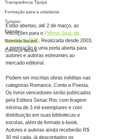
Transparência Tijuípe
Formação para a cidadania
Turismo
Estão abertas, até 2 de março, as 
Esporte
inscrições para o 
Prêmio Sesc de 
Literatura 2026
. Realizada desde 2003, 
Memória Itacaré
a premiação é uma porta aberta para 
Conheça Itacaré
autores e autoras estreantes ao 
mercado editorial.
Podem ser inscritas obras inéditas nas 
categorias Romance, Conto e Poesia. 
Os livros vencedores serão publicados 
pela Editora Senac Rio, com tiragem 
mínima de 3 mil exemplares e com 
distribuição em suas bibliotecas e 
escolas, além de formato e-book. 
Autores e autoras ainda receberão R$ 
30 mil cada, já descontados os 