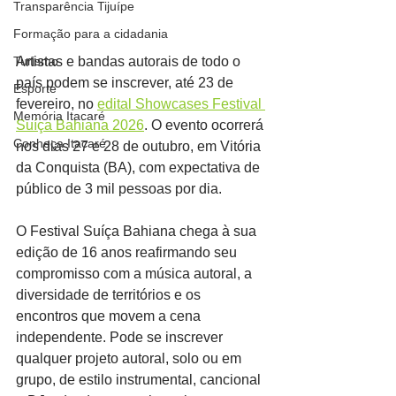
Transparência Tijuípe
Formação para a cidadania
Turismo
Artistas e bandas autorais de todo o 
país podem se inscrever, até 23 de 
Esporte
fevereiro, no 
edital Showcases Festival 
Memória Itacaré
Suíça Bahiana 2026
. O evento ocorrerá 
Conheça Itacaré
nos dias 27 e 28 de outubro, em Vitória 
da Conquista (BA), com expectativa de 
público de 3 mil pessoas por dia.
O Festival Suíça Bahiana chega à sua 
edição de 16 anos reafirmando seu 
compromisso com a música autoral, a 
diversidade de territórios e os 
encontros que movem a cena 
independente. Pode se inscrever 
qualquer projeto autoral, solo ou em 
grupo, de estilo instrumental, cancional 