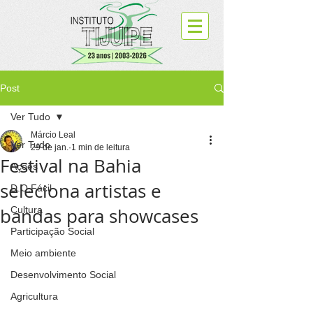
Post
Ver Tudo
Márcio Leal
Ver Tudo
29 de jan.
1 min de leitura
Festival na Bahia
Ações
seleciona artistas e
D.O.Fácil
bandas para showcases
Cultura
Participação Social
Meio ambiente
Desenvolvimento Social
Agricultura