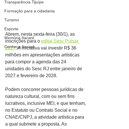
Transparência Tijuípe
Formação para a cidadania
Turismo
Esporte
Abrem, nesta sexta-feira (30/1), as 
Memória Itacaré
inscrições para o 
edital Sesc Pulsar 
Conheça Itacaré
2027
. A iniciativa vai investir R$ 36 
milhões em apresentações artísticas 
para compor a agenda das 24 
unidades do Sesc RJ entre janeiro de 
2027 e fevereiro de 2028.
Podem concorrer pessoas jurídicas de 
natureza cultural, com ou sem fins 
lucrativos, inclusive MEI, e que tenham, 
no Estatuto ou Contrato Social e no 
CNAE/CNPJ, a atividade artística para 
a qual submete a proposta. As 