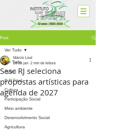
Post
Ver Tudo
Márcio Leal
Ver Tudo
26 de jan.
2 min de leitura
Sesc RJ seleciona
Ações
propostas artísticas para
D.O.Fácil
agenda de 2027
Cultura
Participação Social
Meio ambiente
Desenvolvimento Social
Agricultura