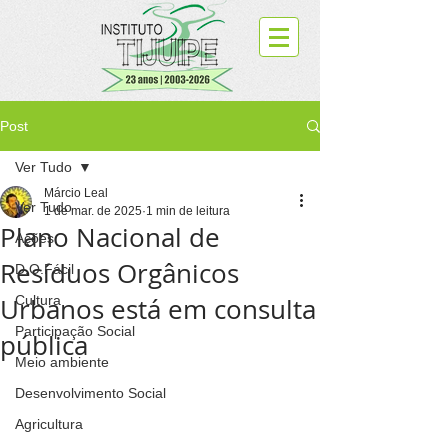
Post
Ver Tudo
Márcio Leal
Ver Tudo
1 de mar. de 2025
1 min de leitura
Plano Nacional de
Ações
Resíduos Orgânicos
D.O.Fácil
Urbanos está em consulta
Cultura
Participação Social
pública
Meio ambiente
Desenvolvimento Social
Agricultura