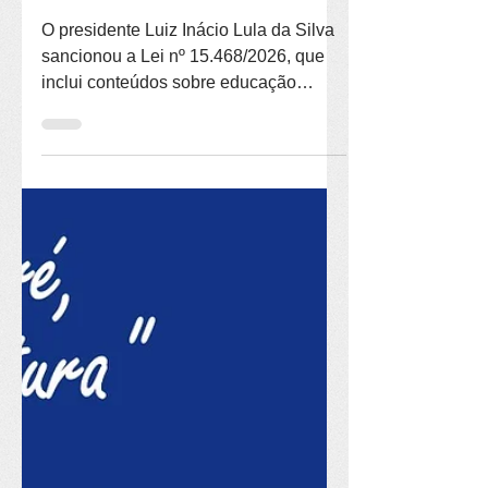
e cidadania agora
compõem
currículo escolar
O presidente Luiz Inácio Lula da Silva
sancionou a Lei nº 15.468/2026, que
inclui conteúdos sobre educação
política e direitos da cidadania no
currículo obrigatório da educação
básica de todo o país. A nova lei foi
publicada no Diário Oficial da União
em 14 de julho. A Lei de Diretrizes e
Bases da Educação Nacional (LDB) já
determina que os currículos da
educação infantil, do ensino
fundamental e do ensino médio
abranjam o estudo da realidade social
e política, especialmente