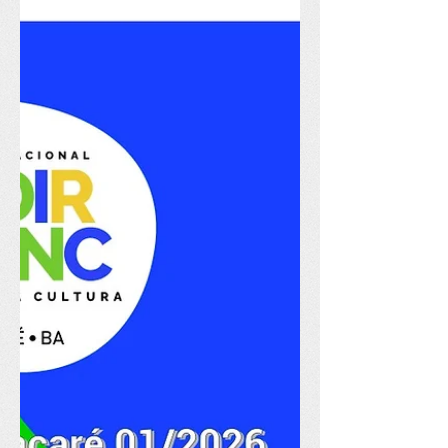
51 inscrições
O primeiro edital da Política Nacional
Aldir Blanc de Fomento à Cultura em
Itacaré (PNAB Itacaré) de 2026
encerrou sua inscrição nesse domingo
(12/7). Ao todo, durante os 37 dias que
estiveram abertas, foram inscritas 51
candidaturas de agentes culturais do
município do litoral sul da Bahia. "Foi
um resultado muito positivo", celebra o
secretário municipal de Cultura,
Genilson Souza. "Vamos ter uma boa
concorrência nos dois territórios, na
Sede e KMs e em Taboquinhas e Zona
R