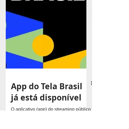
Audiovisual; Circo; Dança; Fotografia;
Hip Hop; Literatura; Música;
Performance;