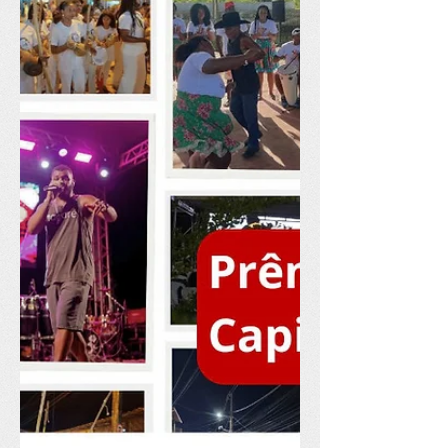
Escrita Criativa. A iniciativa é parte do
programa Territórios da Escrita,
realizado pela Universidade Federal
do Rio Grande do Sul (UFRGS) em
parceria com o Ministério da Cultura.
Podem concorrer pessoas maiores de
18 anos, residentes no Brasil, com
ensino médio completo comprovado
por certificado ou diploma e interesse
em desenvolver práticas de escrita e
leitura criativa, independentemente de
formação p