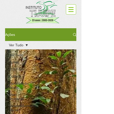
Ações
Ver Tudo
Ver Tudo
Ações
D.O.Fácil
Cultura
Participação
Social
Meio
ambiente
Desenvolvimento
Social