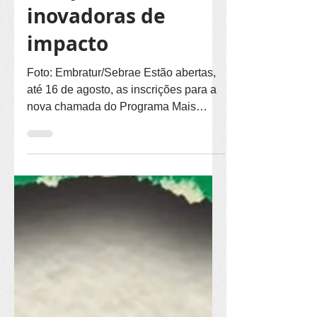
soluções
inovadoras de
impacto
Foto: Embratur/Sebrae Estão abertas,
até 16 de agosto, as inscrições para a
nova chamada do Programa Mais
Turismo. Realizada pelo Itaipu
Parquetec, Itaipu Binacional e o
Laboratório de Inovação da Embratur
(EmbraturLab), a iniciativa vai
selecionar startups, projetos e
iniciativas com propostas que
conectem inovação, desenvolvimento
local e turismo como instrumento de
transformação social, econômica e
ambiental. As propostas podem ser
apresentadas em duas categorias.