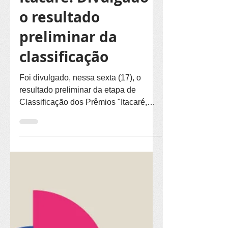
Prêmios PNAB
Itacaré: Divulgado
o resultado
preliminar da
classificação
Foi divulgado, nessa sexta (17), o
resultado preliminar da etapa de
Classificação dos Prêmios "Itacaré,
Capital da Cultura". A ata da Comissão
de Avaliação com todas as
informações está publicada em
https://www.pnabitacare.com.br/premio