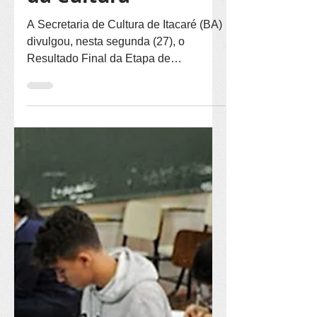
“Itacaré, Capital
da Cultura”
A Secretaria de Cultura de Itacaré (BA)
divulgou, nesta segunda (27), o
Resultado Final da Etapa de
Classificação dos Prêmios “Itacaré,
Capital da Cultura”. Estão concorrendo
51 agentes culturais da cidade, sendo:
· 14 na categoria Prêmio "Itacaré,
Capital das Artes"; e · 37 na categoria
Prêmio "Itacaré, Capital da Cultura
Popular". “Temos uma importante
amostra do que é a produção artística e
cultural de Itacaré concorrendo”,
destaca o secretário Genilson Sou