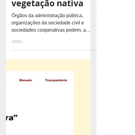
recuperação de
vegetação nativa
Órgãos da administração pública,
organizações da sociedade civil e
sociedades cooperativas podem, a
partir de segunda (3/8), cadastrar
propostas no Programa ReVerdeAr, do
Ibama. A iniciativa credencia projetos
de recuperação de vegetação nativa
nos biomas Caatinga, Cerrado, Mata
Atlântica, Pampa e Pantanal para
serem financiados por entidades e
empresas autuadas por crimes
ambientais. As propostas apresentadas
devem conter diagnóstico ambiental e
prever a recuperação de uma á