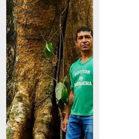
Agricultura
Transparência
Tijuípe
Formação
para a
cidadania
Turismo
Esporte
Memória
Itacaré
Conheça
Itacaré