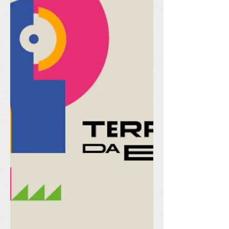
s-itacare. Das 51 inscrições recebidas,
46 foram classificadas e agora apenas
aguardam a etapa de votação. Outras
cinco tiveram algum problema
identificado quanto à documentação
apresentada, todos pequenos e que
não impactam na legalidade das