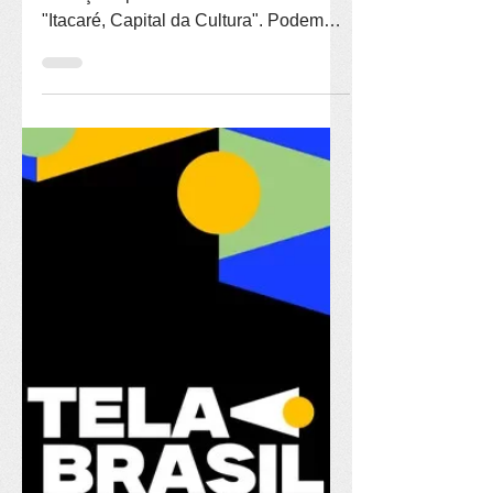
Prêmios "Itacaré,
Capital da
Cultura" encerram
domingo (12)
Seguem abertas, até domingo (12), as
inscrições para o edital dos Prêmios
"Itacaré, Capital da Cultura". Podem
concorrer agentes culturais pessoa
física e grupos/coletivos sem CNPJ em
duas categorias: "Itacaré, Capital da
Arte", para reconhecer e valorizar
pessoas e coletivos que criam,
produzem ou promovem uma ou mais
das expressões artísticas Arte Técnica
(backstage); Artes Visuais; Artesanato;