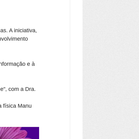
. A iniciativa, 
nvolvimento 
informação e à 
e", com a Dra. 
a física Manu 