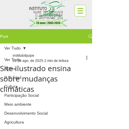
Post
Ver Tudo
institutotijuipe
Ver Tudo
21 de ago. de 2025
2 min de leitura
Site ilustrado ensina
Ações
sobre mudanças
D.O.Fácil
climáticas
Cultura
Participação Social
Meio ambiente
Desenvolvimento Social
Agricultura