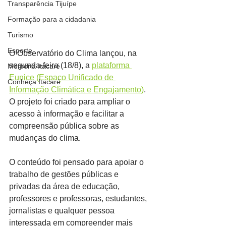
Transparência Tijuípe
Formação para a cidadania
Turismo
Esporte
O Observatório do Clima lançou, na 
segunda-feira (18/8), a 
plataforma 
Memória Itacaré
Eunice (Espaço Unificado de 
Conheça Itacaré
Informação Climática e Engajamento)
. 
O projeto foi criado para ampliar o 
acesso à informação e facilitar a 
compreensão pública sobre as 
mudanças do clima.
O conteúdo foi pensado para apoiar o 
trabalho de gestões públicas e 
privadas da área de educação, 
professores e professoras, estudantes, 
jornalistas e qualquer pessoa 
interessada em compreender mais 