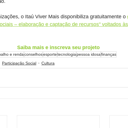
ão.
izações, o Itaú Viver Mais disponibiliza gratuitamente o 
Sociais – elaboração e captação de recursos" voltados à
Saiba mais e inscreva seu projeto
balho e renda
conselhos
esporte
tecnologia
pessoa idosa
finanças
Participação Social
Cultura