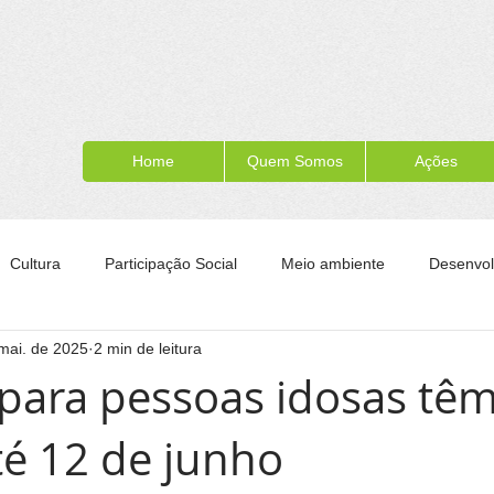
Home
Quem Somos
Ações
Cultura
Participação Social
Meio ambiente
Desenvol
mai. de 2025
2 min de leitura
ípe
Formação para a cidadania
Turismo
Esporte
 para pessoas idosas têm
té 12 de junho