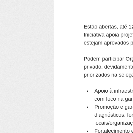
Estão abertas, até 1
Iniciativa apoia pro
estejam aprovados p
Podem participar Org
privado, devidament
priorizados na seleç
Apoio à infraest
com foco na gara
Promoção e gara
diagnósticos, f
locais/organiza
Fortalecimento