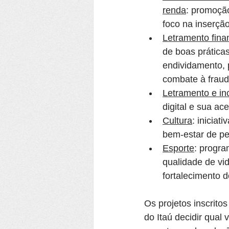
renda
: promoçã
foco na inserção
Letramento fina
de boas prática
endividamento, p
combate à fraud
Letramento e inc
digital e sua a
Cultura
: iniciat
bem-estar de pe
Esporte
: progra
qualidade de vi
fortalecimento d
Os projetos inscritos
do Itaú decidir qual