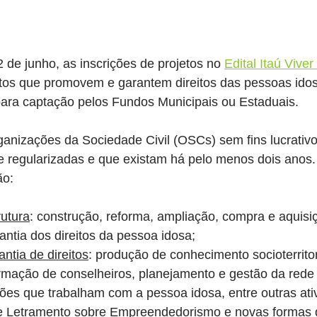
2 de junho, as inscrições de projetos no 
Edital Itaú Vive
jetos que promovem e garantem direitos das pessoas ido
ara captação pelos Fundos Municipais ou Estaduais.
anizações da Sociedade Civil (OSCs) sem fins lucrativos
e regularizadas e que existam há pelo menos dois anos.
ão:
rutura
: construção, reforma, ampliação, compra e aquisi
ntia dos direitos da pessoa idosa;
ntia de direitos
: produção de conhecimento socioterritor
ormação de conselheiros, planejamento e gestão da rede 
ções que trabalham com a pessoa idosa, entre outras ativ
 e Letramento sobre Empreendedorismo e novas formas 