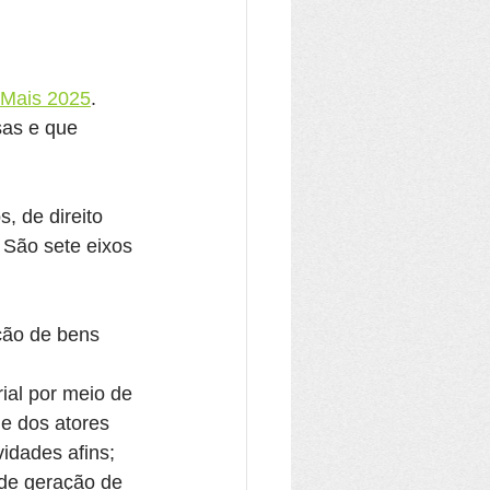
r Mais 2025
. 
sas e que 
, de direito 
 São sete eixos 
ção de bens 
ial por meio de 
e dos atores 
idades afins;
de geração de 