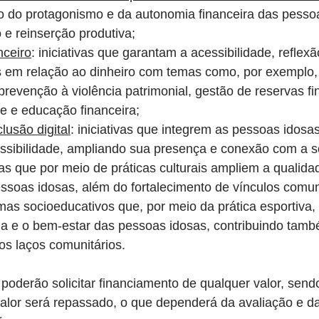
o do protagonismo e da autonomia financeira das pesso
 e reinserção produtiva;
nceiro
: iniciativas que garantam a acessibilidade, reflex
s em relação ao dinheiro com temas como, por exemplo, 
revenção à violência patrimonial, gestão de reservas fi
e e educação financeira;
lusão digital
: iniciativas que integrem as pessoas idosa
cessibilidade, ampliando sua presença e conexão com a 
ivas que por meio de práticas culturais ampliem a qualida
ssoas idosas, além do fortalecimento de vínculos comuni
mas socioeducativos que, por meio da prática esportiva
da e o bem-estar das pessoas idosas, contribuindo tamb
os laços comunitários.
 poderão solicitar financiamento de qualquer valor, send
 valor será repassado, o que dependerá da avaliação e da