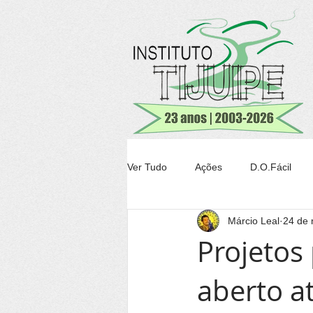
Ver Tudo
Ações
D.O.Fácil
Márcio Leal
24 de 
Agricultura
Transparência Tiju
Projetos
aberto a
Conheça Itacaré