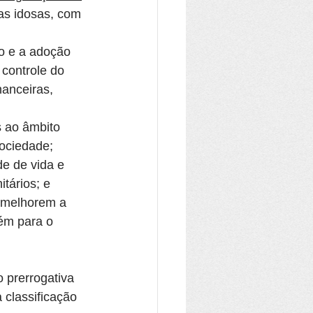
as idosas, com 
ão e a adoção 
controle do 
nanceiras, 
s ao âmbito 
sociedade;
de de vida e 
tários; e
, melhorem a 
ém para o 
o prerrogativa 
 classificação 