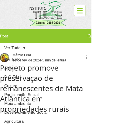
Post
Ver Tudo
Márcio Leal
Ver Tudo
15 de fev. de 2024
5 min de leitura
Projeto promove
Ações
preservação de
D.O.Fácil
remanescentes de Mata
Cultura
Participação Social
Atlântica em
Meio ambiente
propriedades rurais
Desenvolvimento Social
Agricultura