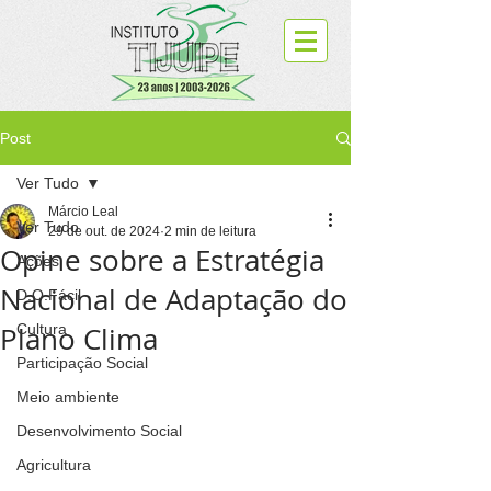
Post
Ver Tudo
Márcio Leal
Ver Tudo
29 de out. de 2024
2 min de leitura
Opine sobre a Estratégia
Ações
Nacional de Adaptação do
D.O.Fácil
Plano Clima
Cultura
Participação Social
Meio ambiente
Desenvolvimento Social
Agricultura