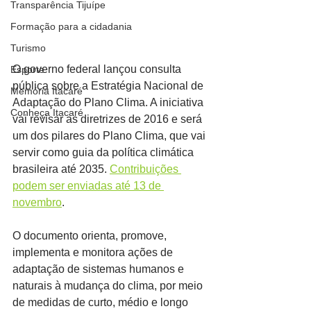
Transparência Tijuípe
Formação para a cidadania
Turismo
O governo federal lançou consulta 
Esporte
pública sobre a Estratégia Nacional de 
Memória Itacaré
Adaptação do Plano Clima. A iniciativa 
Conheça Itacaré
vai revisar as diretrizes de 2016 e será 
um dos pilares do Plano Clima, que vai 
servir como guia da política climática 
brasileira até 2035. 
Contribuições 
podem ser enviadas até 13 de 
novembro
.
O documento orienta, promove, 
implementa e monitora ações de 
adaptação de sistemas humanos e 
naturais à mudança do clima, por meio 
de medidas de curto, médio e longo 