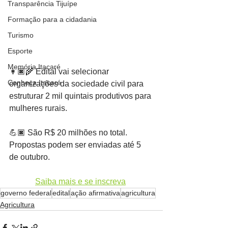
Transparência Tijuípe
Formação para a cidadania
Turismo
Esporte
Memória Itacaré
👩🏿‍🌾 Edital vai selecionar 
Conheça Itacaré
organizações da sociedade civil para 
estruturar 2 mil quintais produtivos para 
mulheres rurais.
💪🏿 São R$ 20 milhões no total. 
Propostas podem ser enviadas até 5 
de outubro.
Saiba mais e se inscreva
governo federal
edital
ação afirmativa
agricultura
Agricultura