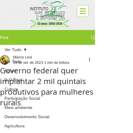
Post
Ver Tudo
Márcio Leal
Ver Tudo
15 de set. de 2023
1 min de leitura
Governo federal quer
Ações
implantar 2 mil quintais
D.O.Fácil
produtivos para mulheres
Cultura
Participação Social
rurais
Meio ambiente
Desenvolvimento Social
Agricultura