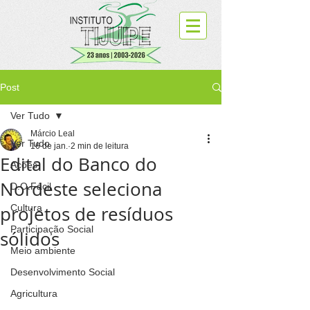
Post
Ver Tudo
Márcio Leal
Ver Tudo
16 de jan.
2 min de leitura
Edital do Banco do
Ações
Nordeste seleciona
D.O.Fácil
projetos de resíduos
Cultura
Participação Social
sólidos
Meio ambiente
Desenvolvimento Social
Agricultura