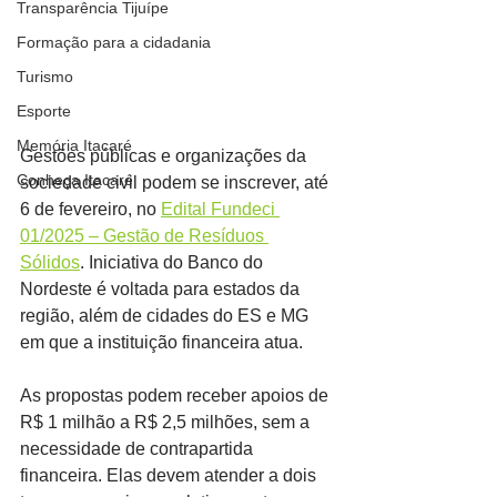
Transparência Tijuípe
Formação para a cidadania
Turismo
Esporte
Memória Itacaré
Gestões públicas e organizações da 
Conheça Itacaré
sociedade civil podem se inscrever, até 
6 de fevereiro, no 
Edital Fundeci 
01/2025 – Gestão de Resíduos 
Sólidos
. Iniciativa do Banco do 
Nordeste é voltada para estados da 
região, além de cidades do ES e MG 
em que a instituição financeira atua.
As propostas podem receber apoios de 
R$ 1 milhão a R$ 2,5 milhões, sem a 
necessidade de contrapartida 
financeira. Elas devem atender a dois 