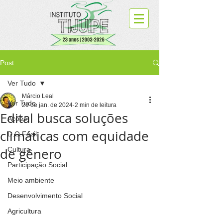
Post
Ver Tudo
Márcio Leal
Ver Tudo
29 de jan. de 2024
2 min de leitura
Edital busca soluções
Ações
climáticas com equidade
D.O.Fácil
de gênero
Cultura
Participação Social
Meio ambiente
Desenvolvimento Social
Agricultura