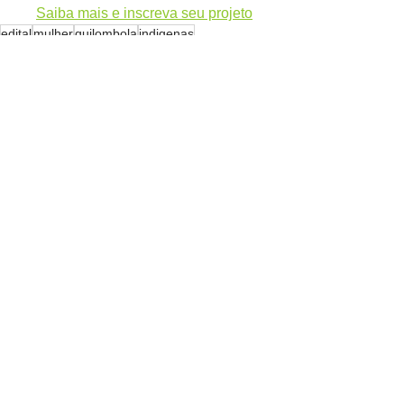
Saiba mais e inscreva seu projeto
edital
mulher
quilombola
indigenas
povos tradicionais
Meio ambiente
Ver tudo
Posts recentes