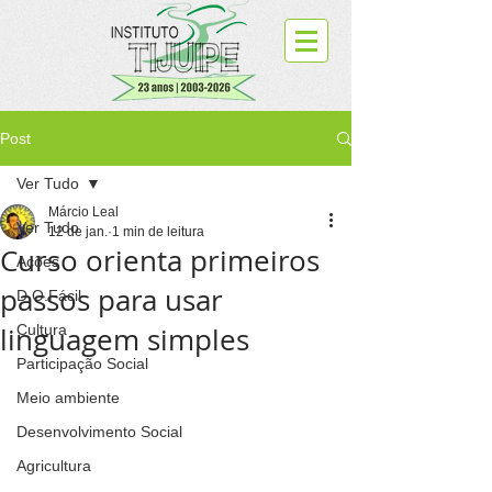
Post
Ver Tudo
Márcio Leal
Ver Tudo
12 de jan.
1 min de leitura
Curso orienta primeiros
Ações
passos para usar
D.O.Fácil
linguagem simples
Cultura
Participação Social
Meio ambiente
Desenvolvimento Social
Agricultura