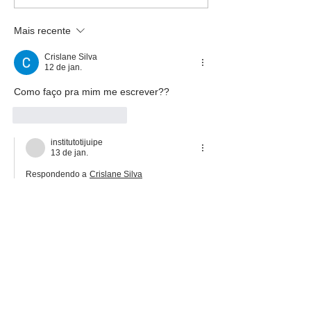
guia para apoiar
Simples: o que
projetos no setor
realmente impo
Mais recente
público
Crislane Silva
12 de jan.
Como faço pra mim me escrever??
Curtir
Responder
institutotijuipe
13 de jan.
Respondendo a
Crislane Silva
Olá! Basta clicar no link que está na 
matéria e acessar a Escola Virtual com 
seu perfil Gov.B
Curtir
Responder
ritareboucas28
12 de jan.