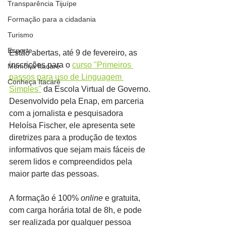
Transparência Tijuípe
Formação para a cidadania
Turismo
Esporte
Estão abertas, até 9 de fevereiro, as 
inscrições para o 
curso "Primeiros 
Memória Itacaré
passos para uso de Linguagem 
Conheça Itacaré
Simples"
 da Escola Virtual de Governo. 
Desenvolvido pela Enap, em parceria 
com a jornalista e pesquisadora 
Heloísa Fischer, ele apresenta sete 
diretrizes para a produção de textos 
informativos que sejam mais fáceis de 
serem lidos e compreendidos pela 
maior parte das pessoas.
A formação é 100% 
online
 e gratuita, 
com carga horária total de 8h, e pode 
ser realizada por qualquer pessoa 