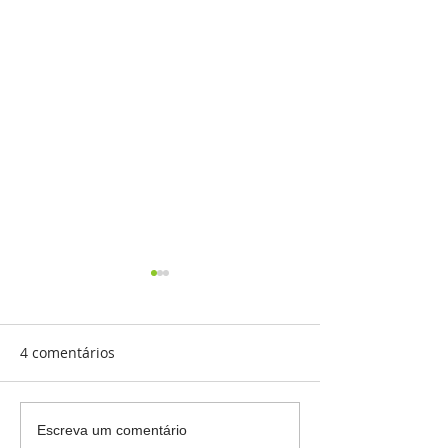
4 comentários
Governo federal lança
Lei de Linguag
Escreva um comentário