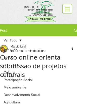
Post
Ver Tudo
Márcio Leal
Ver Tudo
10 de mai.
1 min de leitura
Curso online orienta
Ações
submissão de projetos
D.O.Fácil
culturais
Cultura
Participação Social
Meio ambiente
Desenvolvimento Social
Agricultura