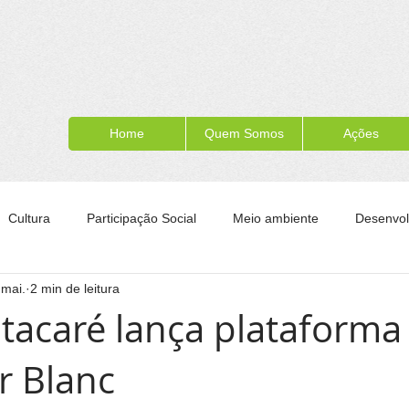
Home
Quem Somos
Ações
Cultura
Participação Social
Meio ambiente
Desenvol
 mai.
2 min de leitura
ípe
Formação para a cidadania
Turismo
Esporte
Itacaré lança plataforma 
r Blanc