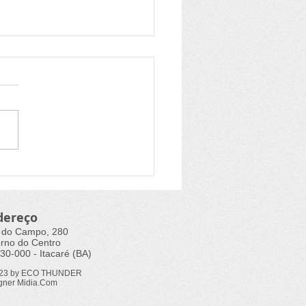
aré se prepara para
ais de cultura da Aldir
c
dereço
 do Campo, 280
rno do Centro
30-000 - Itacaré (BA)
023 by ECO THUNDER
gner Midia.Com