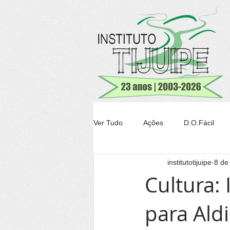
Ver Tudo
Ações
D.O.Fácil
institutotijuipe
8 de
Agricultura
Transparência Tiju
Cultura: 
para Aldi
Conheça Itacaré