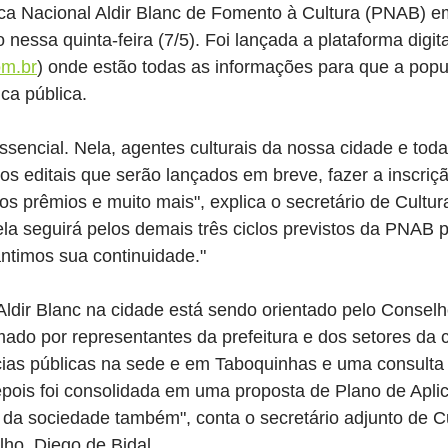
ca Nacional Aldir Blanc de Fomento à Cultura (PNAB) em
nessa quinta-feira (7/5). Foi lançada a plataforma digit
om.br
) onde estão todas as informações para que a pop
ca pública.
sencial. Nela, agentes culturais da nossa cidade e tod
s editais que serão lançados em breve, fazer a inscriç
os prêmios e muito mais", explica o secretário de Cultura
la seguirá pelos demais três ciclos previstos da PNAB p
ntimos sua continuidade."
ldir Blanc na cidade está sendo orientado pelo Conselh
rmado por representantes da prefeitura e dos setores da c
ias públicas na sede e em Taboquinhas e uma consulta p
pois foi consolidada em uma proposta de Plano de Apli
da sociedade também", conta o secretário adjunto de Cu
ho, Diego de Bidal.