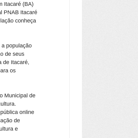
 Itacaré (BA) 
al PNAB Itacaré 
ulação conheça 
a a população 
ão de seus 
 de Itacaré, 
ara os 
o Municipal de 
ultura. 
ública online 
cação de 
ltura e 