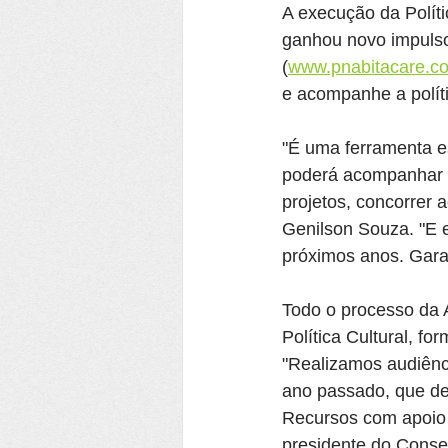
A execução da Políti
ganhou novo impulso 
(
www.pnabitacare.c
e acompanhe a políti
"É uma ferramenta es
poderá acompanhar o
projetos, concorrer a
Genilson Souza. "E e
próximos anos. Gara
Todo o processo da A
Política Cultural, fo
"Realizamos audiênc
ano passado, que de
Recursos com apoio 
presidente do Consel