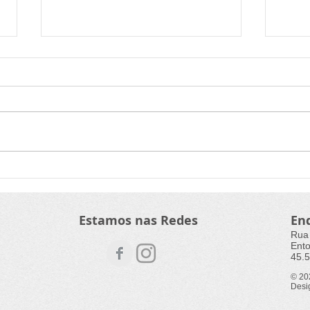
Abertas inscrições para
Itac
curso de elaboração de
edit
projetos culturais
Blan
Estamos nas Redes
En
Rua
Ento
45.5
© 2
Desi