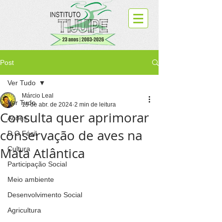
Post
Ver Tudo
Márcio Leal
Ver Tudo
15 de abr. de 2024
2 min de leitura
Consulta quer aprimorar
Ações
conservação de aves na
D.O.Fácil
Mata Atlântica
Cultura
Participação Social
Meio ambiente
Desenvolvimento Social
Agricultura