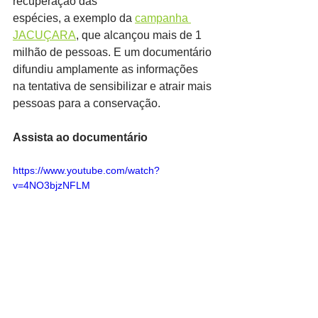
recuperação das
espécies, a exemplo da 
campanha 
JACUÇARA
, que alcançou mais de 1 
milhão de pessoas. E um documentário 
difundiu amplamente as informações 
na tentativa de sensibilizar e atrair mais 
pessoas para a conservação.
Assista ao documentário
https://www.youtube.com/watch?
v=4NO3bjzNFLM
governo federal
governo da bahia
consulta publica
preservação
mata atlantica
aves