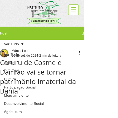
Post
Ver Tudo
Márcio Leal
Ver Tudo
20 de set. de 2024
2 min de leitura
Caruru de Cosme e
Ações
Damião vai se tornar
D.O.Fácil
patrimônio imaterial da
Cultura
Participação Social
Bahia
Meio ambiente
Desenvolvimento Social
Agricultura