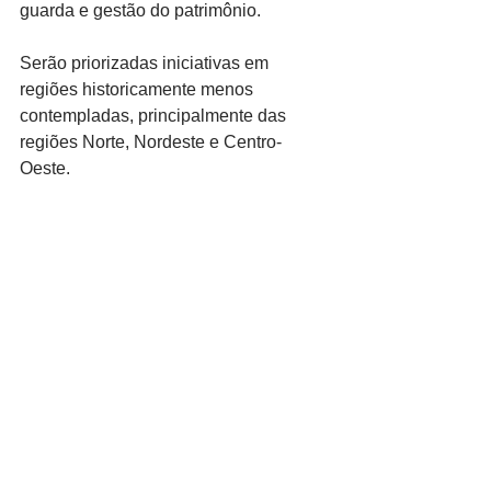
guarda e gestão do patrimônio.
Serão priorizadas iniciativas em 
regiões historicamente menos 
contempladas, principalmente das 
regiões Norte, Nordeste e Centro-
Oeste.
Saiba mais e envie sua inscrição
governo federal
edital
osc
patrimonio historico
lei rouanet
Cultura
Ver tudo
Posts recentes