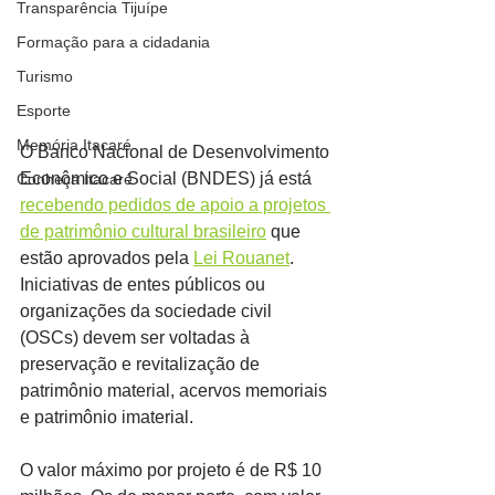
Transparência Tijuípe
Formação para a cidadania
Turismo
Esporte
Memória Itacaré
O Banco Nacional de Desenvolvimento 
Econômico e Social (BNDES) já está 
Conheça Itacaré
recebendo pedidos de apoio a projetos 
de patrimônio cultural brasileiro
 que 
estão aprovados pela 
Lei Rouanet
. 
Iniciativas de entes públicos ou 
organizações da sociedade civil 
(OSCs) devem ser voltadas à 
preservação e revitalização de 
patrimônio material, acervos memoriais 
e patrimônio imaterial.
O valor máximo por projeto é de R$ 10 