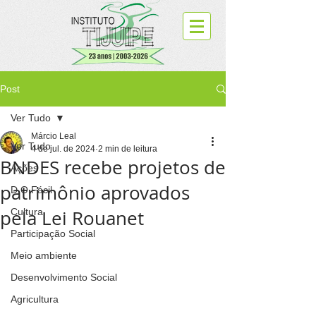
Post
Ver Tudo
Márcio Leal
Ver Tudo
4 de jul. de 2024
2 min de leitura
BNDES recebe projetos de
Ações
patrimônio aprovados
D.O.Fácil
pela Lei Rouanet
Cultura
Participação Social
Meio ambiente
Desenvolvimento Social
Agricultura