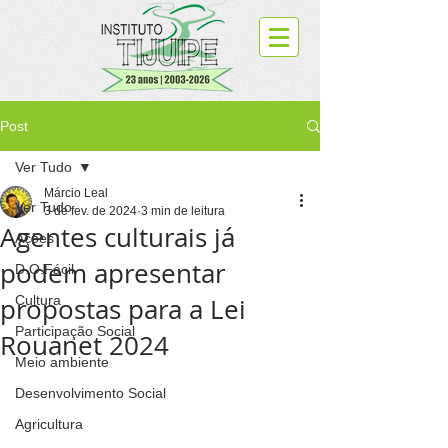
Post
Ver Tudo
Márcio Leal
Ver Tudo
3 de fev. de 2024
3 min de leitura
Agentes culturais já
Ações
podem apresentar
D.O.Fácil
propostas para a Lei
Cultura
Participação Social
Rouanet 2024
Meio ambiente
Desenvolvimento Social
Agricultura