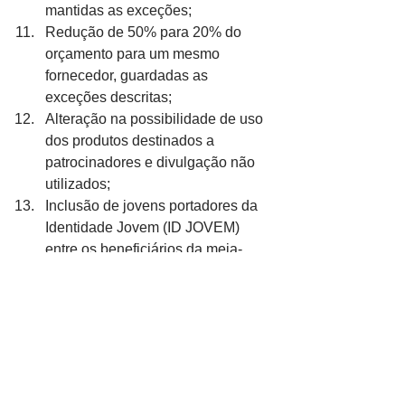
mantidas as exceções;
Redução de 50% para 20% do 
orçamento para um mesmo 
fornecedor, guardadas as 
exceções descritas;
Alteração na possibilidade de uso 
dos produtos destinados a 
patrocinadores e divulgação não 
utilizados;
Inclusão de jovens portadores da 
Identidade Jovem (ID JOVEM) 
entre os beneficiários da meia-
entrada.
Participação social
A Instrução Normativa nº 11 foi 
elaborada de forma colaborativa por 
técnicos e técnicas das mais diversas 