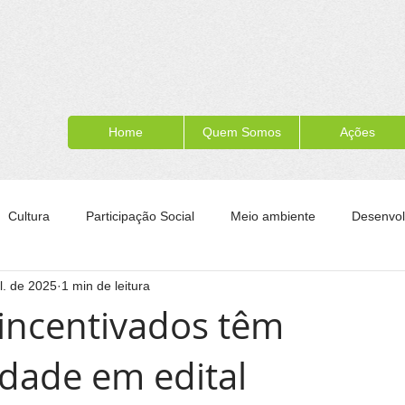
Home
Quem Somos
Ações
Cultura
Participação Social
Meio ambiente
Desenvol
ul. de 2025
1 min de leitura
ípe
Formação para a cidadania
Turismo
Esporte
 incentivados têm
dade em edital