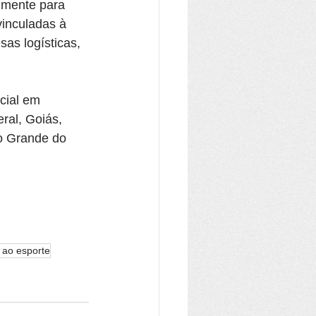
lmente para 
vinculadas à 
as logísticas, 
cial em 
ral, Goiás, 
o Grande do 
o ao esporte