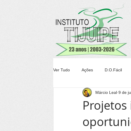
Ver Tudo
Ações
D.O.Fácil
Márcio Leal
9 de j
Agricultura
Transparência Tiju
Projetos
oportuni
Conheça Itacaré