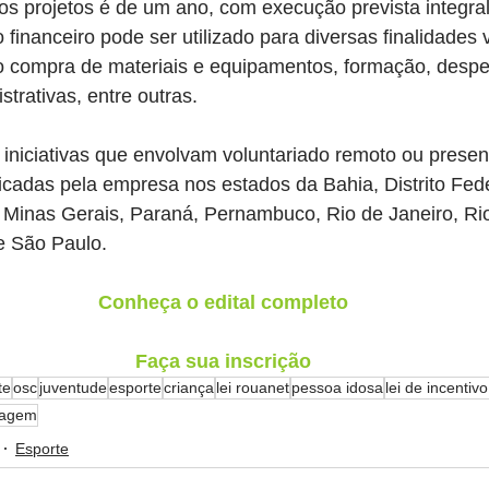
s projetos é de um ano, com execução prevista integra
 financeiro pode ser utilizado para diversas finalidades 
o compra de materiais e equipamentos, formação, despes
trativas, entre outras.
 iniciativas que envolvam voluntariado remoto ou presen
cadas pela empresa nos estados da Bahia, Distrito Fede
 Minas Gerais, Paraná, Pernambuco, Rio de Janeiro, Ri
e São Paulo.
Conheça o edital completo
Faça sua inscrição
te
osc
juventude
esporte
criança
lei rouanet
pessoa idosa
lei de incentiv
clagem
Esporte