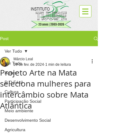
Post
Ver Tudo
Márcio Leal
Ver Tudo
29 de fev. de 2024
1 min de leitura
Projeto Arte na Mata
Ações
seleciona mulheres para
D.O.Fácil
intercâmbio sobre Mata
Cultura
Participação Social
Atlântica
Meio ambiente
Desenvolvimento Social
Agricultura