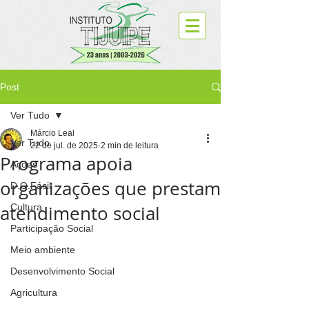
Post
Ver Tudo
Márcio Leal
Ver Tudo
22 de jul. de 2025
2 min de leitura
Programa apoia
Ações
organizações que prestam
D.O.Fácil
atendimento social
Cultura
Participação Social
Meio ambiente
Desenvolvimento Social
Agricultura