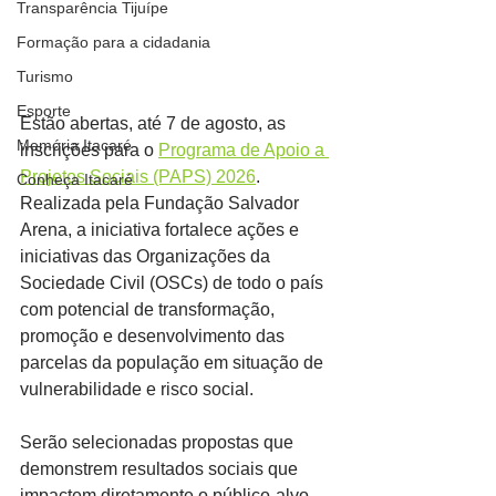
Transparência Tijuípe
Formação para a cidadania
Turismo
Esporte
Estão abertas, até 7 de agosto, as 
Memória Itacaré
inscrições para o 
Programa de Apoio a 
Projetos Sociais (PAPS) 2026
. 
Conheça Itacaré
Realizada pela Fundação Salvador 
Arena, a iniciativa fortalece ações e 
iniciativas das Organizações da 
Sociedade Civil (OSCs) de todo o país 
com potencial de transformação, 
promoção e desenvolvimento das 
parcelas da população em situação de 
vulnerabilidade e risco social.
Serão selecionadas propostas que 
demonstrem resultados sociais que 
impactem diretamente o público-alvo 