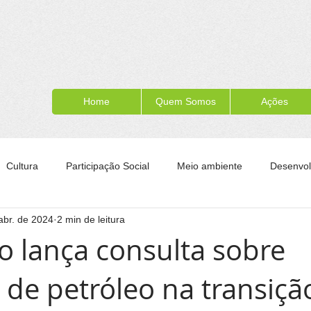
Home
Quem Somos
Ações
Cultura
Participação Social
Meio ambiente
Desenvol
abr. de 2024
2 min de leitura
ípe
Formação para a cidadania
Turismo
Esporte
io lança consulta sobre
 de petróleo na transiçã