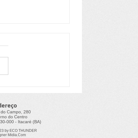
il tem hidrogênio verde
 competitivo
dereço
 do Campo, 280
rno do Centro
30-000 - Itacaré (BA)
023 by ECO THUNDER
gner Midia.Com