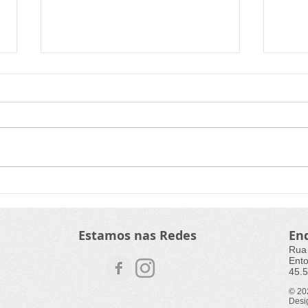
Cadê o carbono que estava
Bras
aqui?
mais
Estamos nas Redes
En
Rua
Ento
45.5
© 2
Desi