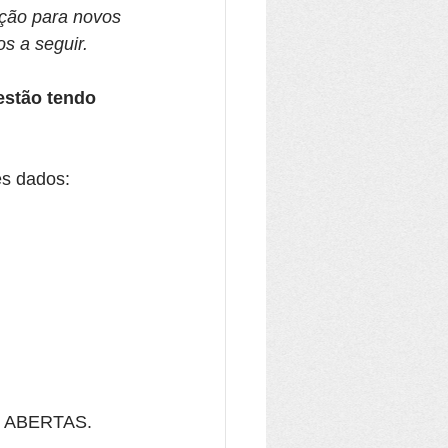
ação para novos 
os a seguir.
estão tendo 
es dados:
cas ABERTAS.