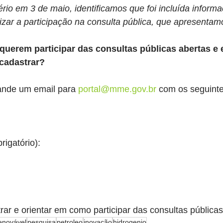
ério em 3 de maio, identificamos que foi incluída inform
lizar a participação na consulta pública, que apresentam
querem participar das consultas públicas abertas e 
cadastrar?
nde um email para 
portal@mme.gov.br
 com os seguint
rigatório):
trar e orientar em como participar das consultas públi
enovável
pesquisa
petroleo
inovação
hidrogenio