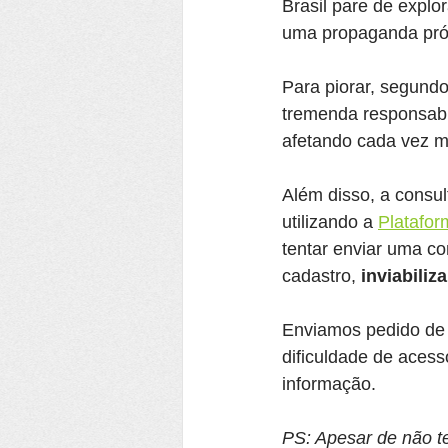
Brasil pare de expl
uma propaganda pró-p
Para piorar, segund
tremenda responsabi
afetando cada vez ma
Além disso, a consul
utilizando a 
Platafor
tentar enviar uma con
cadastro, 
inviabiliz
Enviamos pedido de 
dificuldade de acess
informação.
PS: Apesar de não t