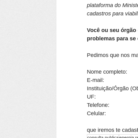
plataforma do Minist
cadastros para viabi
Você ou seu órgão 
problemas para se 
Pedimos que nos ma
Nome completo:
E-mail:
Instituição/Órgão (Ob
UF:
Telefone:
Celular:
que iremos te cadas
consulta publica
energia r