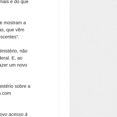
mais é do que 
ue mostram a 
as, que vêm 
escentes".
nistério, não 
ral. E, ao 
azer um novo 
stério sobre a 
a com 
ovo acesso à 