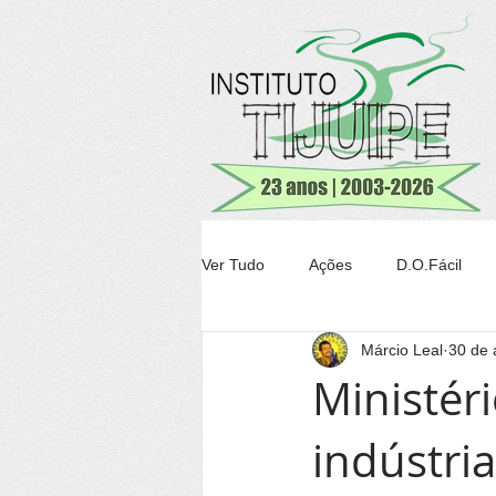
Ver Tudo
Ações
D.O.Fácil
Márcio Leal
30 de 
Agricultura
Transparência Tiju
Ministér
indústria
Conheça Itacaré