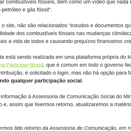
orar combustíveis fósseis, bem como um vídeo que nada 
etróleo e gás fóssil".
o o site, não são relacionados "estudos e documentos q
lidade dos combustíveis fósseis nas mudanças climátic
is a vida de todos e causando prejuízos financeiros cr
ta está sendo realizada em uma plataforma própria do Mi
ma Participa+Brasil
, que é comum em todo o governo fede
tribuição, é solicitado o 
login
, mas não há opção para f
ando qualquer participação social
.
informação à Assessoria de Comunicação Social do Mini
o e, assim que tivermos retorno, atualizaremos a matéri
ermos tido retorno da Assessoria de Comunicação, em n