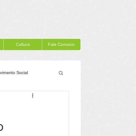
Cultura
Fale Conosco
vimento Social
Memória Itacaré
o