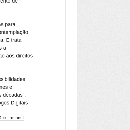
ento de 
as para 
contemplação 
. E trata 
s a 
 aos direitos 
sibilidades 
mes e 
s décadas", 
gos Digitais 
ão
lei rouanet