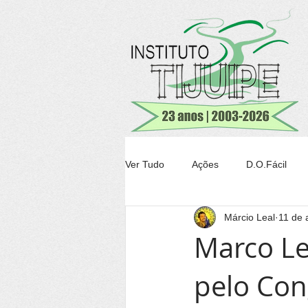
Ver Tudo
Ações
D.O.Fácil
Márcio Leal
11 de 
Agricultura
Transparência Tiju
Marco Le
pelo Con
Conheça Itacaré