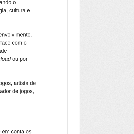
ando o 
a, cultura e 
envolvimento. 
rface com o 
ade 
load
 ou por 
ogos, artista de 
ador de jogos, 
o em conta os 