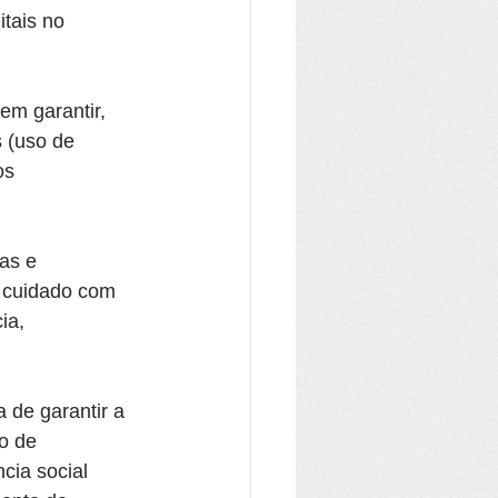
tais no 
em garantir, 
 (uso de 
os 
as e 
 cuidado com 
ia, 
 de garantir a 
o de 
cia social 