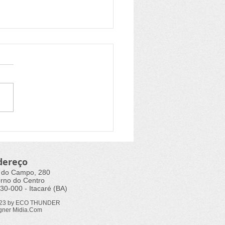
a do Fórum de
ovisual da Bahia traz
ndas do setor
dereço
 do Campo, 280
rno do Centro
30-000 - Itacaré (BA)
023 by ECO THUNDER
gner Midia.Com