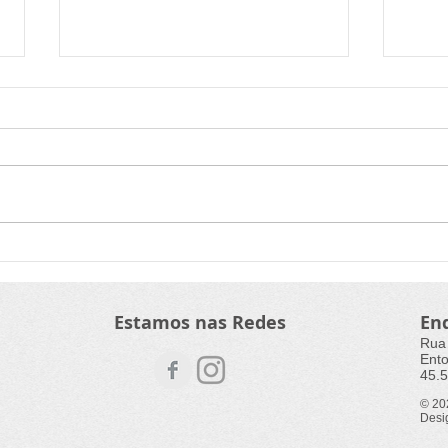
Economia criativa, Rouanet
Cart
e dados: desafios do
Audi
Ministério da Cultura neste
dema
Estamos nas Redes
En
ano
Rua
Ento
45.5
© 2
Desi