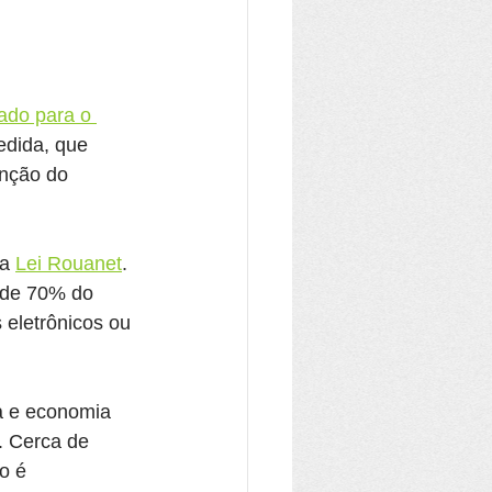
ado para o 
dida, que 
anção do 
a 
Lei Rouanet
. 
 de 70% do 
 eletrônicos ou 
a e economia 
. Cerca de 
o é 