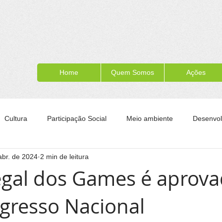
Home
Quem Somos
Ações
Cultura
Participação Social
Meio ambiente
Desenvol
abr. de 2024
2 min de leitura
ípe
Formação para a cidadania
Turismo
Esporte
gal dos Games é aprov
gresso Nacional