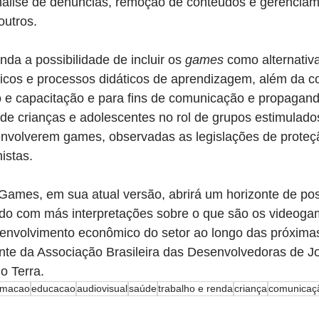
álise de denúncias, remoção de conteúdos e gerenciam
outros.
nda a possibilidade de incluir os 
games
 como alternativ
ticos e processos didáticos de aprendizagem, além da 
to e capacitação e para fins de comunicação e propaganda
de crianças e adolescentes no rol de grupos estimulado
volverem games, observadas as legislações de proteção
istas.
Games, em sua atual versão, abrirá um horizonte de pos
ndo com más interpretações sobre o que são os videoga
envolvimento econômico do setor ao longo das próxima
te da Associação Brasileira das Desenvolvedoras de Jo
o Terra.
rmacao
educacao
audiovisual
saúde
trabalho e renda
criança
comunicaç