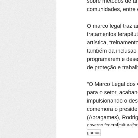
sobre métodos de an
comunidades, entre 
O marco legal traz ai
tratamentos terapêu
artística, treinamen
também da inclusão 
programarem e desen
de proteção e trabalh
"O Marco Legal dos 
para o setor, acaba
impulsionando o des
comemora o presiden
(Abragames), Rodrig
governo federal
cultura
fo
games