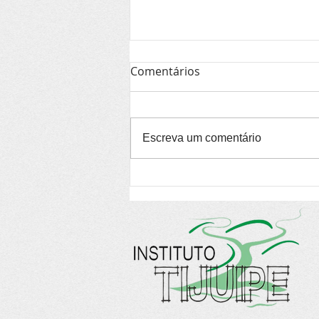
Comentários
Escreva um comentário
Pesquisa-ação vai formar
600 agentes culturais em
todo o Brasil