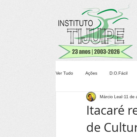
Ver Tudo
Ações
D.O.Fácil
Márcio Leal
11 de 
Agricultura
Transparência Tiju
Itacaré 
de Cultur
Conheça Itacaré