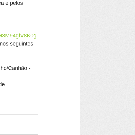
a e pelos 
 
BM3M94gfV8K0g
nos seguintes 
ulho/Canhão - 
de 