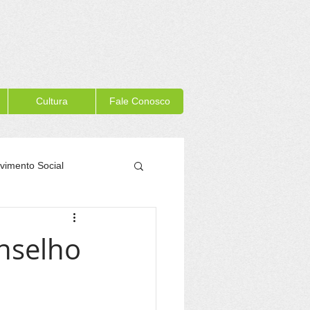
Cultura
Fale Conosco
vimento Social
Memória Itacaré
onselho