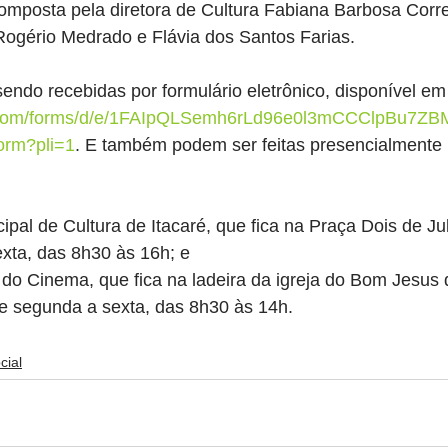
composta pela diretora de Cultura Fabiana Barbosa Corre
Rogério Medrado e Flávia dos Santos Farias.
sendo recebidas por formulário eletrônico, disponível em
le.com/forms/d/e/1FAIpQLSemh6rLd96e0l3mCCClpBu7Z
orm?pli=1
. E também podem ser feitas presencialmente 
ipal de Cultura de Itacaré, que fica na Praça Dois de J
xta, das 8h30 às 16h; e
 do Cinema, que fica na ladeira da igreja do Bom Jesus 
e segunda a sexta, das 8h30 às 14h.
cial