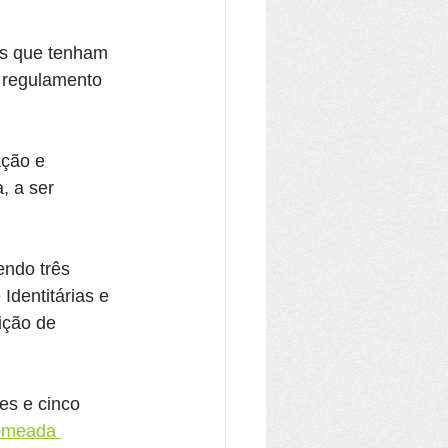
ais que tenham 
O regulamento 
ação e 
, a ser 
endo três 
Identitárias e 
ição de 
es e cinco 
omeada 