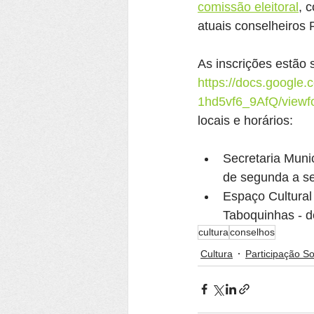
comissão eleitoral
, 
atuais conselheiros 
As inscrições estão 
https://docs.goog
1hd5vf6_9AfQ/viewf
locais e horários:
Secretaria Munic
de segunda a se
Espaço Cultural
Taboquinhas - d
cultura
conselhos
Cultura
Participação So