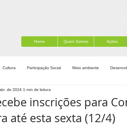
Home
Quem Somos
Ações
Cultura
Participação Social
Meio ambiente
Desenvol
abr. de 2024
1 min de leitura
ípe
Formação para a cidadania
Turismo
Esporte
recebe inscrições para C
a até esta sexta (12/4)