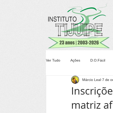
Ver Tudo
Ações
D.O.Fácil
Márcio Leal
7 de o
Agricultura
Transparência Tiju
Inscriçõe
matriz a
Conheça Itacaré