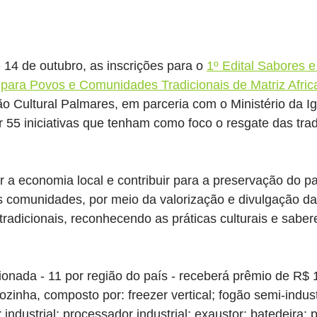
14 de outubro, as inscrições para o 
1º Edital Sabores e
para Povos e Comunidades Tradicionais de Matriz Africa
ão Cultural Palmares, em parceria com o Ministério da I
ar 55 iniciativas que tenham como foco o resgate das tra
r a economia local e contribuir para a preservação do pa
 comunidades, por meio da valorização e divulgação da 
tradicionais, reconhecendo as práticas culturais e saber
cionada - 11 por região do país - receberá prêmio de R$ 
ozinha, composto por: freezer vertical; fogão semi-indust
or industrial; processador industrial; exaustor; batedeira; 