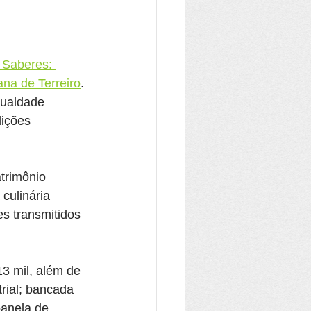
 Saberes: 
na de Terreiro
. 
gualdade 
dições 
trimônio 
culinária 
es transmitidos 
13 mil, além de 
rial; bancada 
panela de 