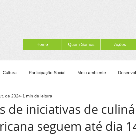
Home
Quem Somos
Ações
Cultura
Participação Social
Meio ambiente
Desenvol
ut. de 2024
1 min de leitura
ípe
Formação para a cidadania
Turismo
Esporte
s de iniciativas de culiná
fricana seguem até dia 1