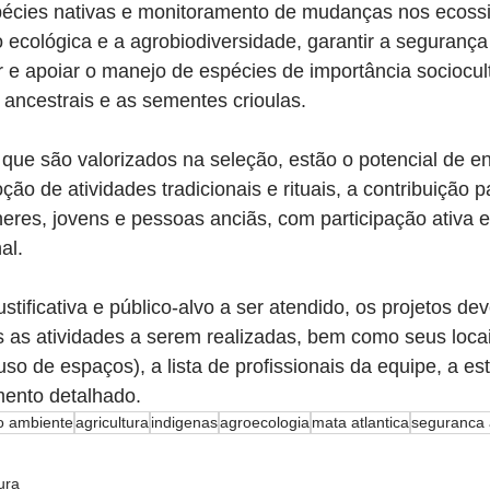
écies nativas e monitoramento de mudanças nos ecossi
 ecológica e a agrobiodiversidade, garantir a segurança
car e apoiar o manejo de espécies de importância sociocult
s ancestrais e as sementes crioulas.
s que são valorizados na seleção, estão o potencial de e
ão de atividades tradicionais e rituais, a contribuição p
eres, jovens e pessoas anciãs, com participação ativa 
al.
stificativa e público-alvo a ser atendido, os projetos de
as atividades a serem realizadas, bem como seus locais
so de espaços), a lista de profissionais da equipe, a est
mento detalhado.
o ambiente
agricultura
indigenas
agroecologia
mata atlantica
seguranca 
ura