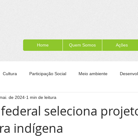
Home
Quem Somos
Ações
Cultura
Participação Social
Meio ambiente
Desenvol
mai. de 2024
1 min de leitura
ípe
Formação para a cidadania
Turismo
Esporte
federal seleciona projet
ura indígena