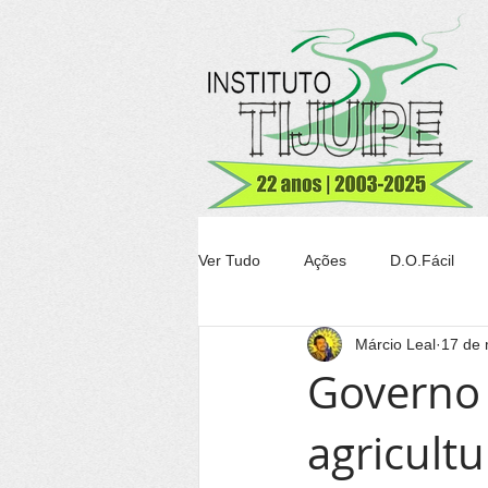
Ver Tudo
Ações
D.O.Fácil
Márcio Leal
17 de 
Agricultura
Transparência Tiju
Governo 
agricult
Conheça Itacaré