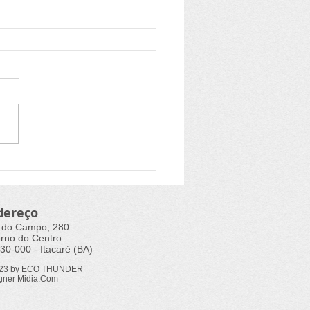
o Nacional de
ecologia e Produção
nica recebe propostas
dereço
 do Campo, 280
rno do Centro
30-000 - Itacaré (BA)
023 by ECO THUNDER
gner Midia.Com