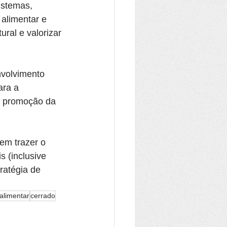
stemas, 
 alimentar e 
ural e valorizar 
nvolvimento 
ara a 
e promoção da 
vem trazer o 
 (inclusive 
ratégia de 
alimentar
cerrado