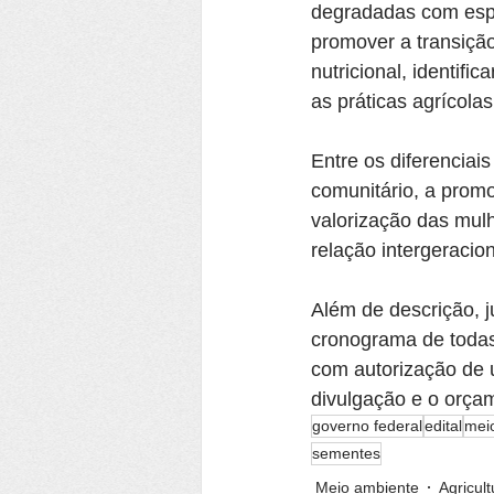
degradadas com esp
promover a transição
nutricional, identifi
as práticas agrícola
Entre os diferenciai
comunitário, a promoç
valorização das mulh
relação intergeracion
Além de descrição, ju
cronograma de todas 
com autorização de u
divulgação e o orça
governo federal
edital
mei
sementes
Meio ambiente
Agricult