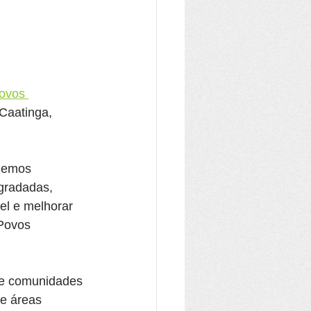
ovos 
Caatinga, 
demos 
gradadas, 
vel e melhorar 
Povos 
s e comunidades 
e áreas 