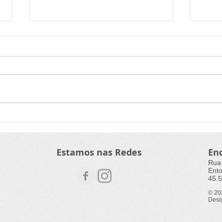
Edital de projetos sobre
Plan
transição energética na
Agro
pesca é prorrogado
Orgâ
Estamos nas Redes
En
Rua
Ento
45.5
© 2
Desi