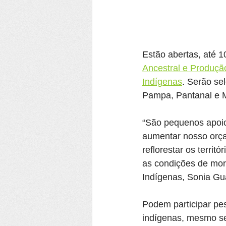
Estão abertas, até 1
Ancestral e Produçã
Indígenas
. Serão se
Pampa, Pantanal e M
“São pequenos apoi
aumentar nosso orça
reflorestar os territ
as condições de mora
Indígenas, Sonia Gua
Podem participar pes
indígenas, mesmo se