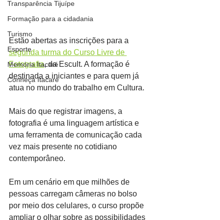
Transparência Tijuípe
Formação para a cidadania
Turismo
Estão abertas as inscrições para a 
Esporte
segunda turma do Curso Livre de 
Fotografia
, da Escult. A formação é 
Memória Itacaré
destinada a iniciantes e para quem já 
Conheça Itacaré
atua no mundo do trabalho em Cultura.
Mais do que registrar imagens, a 
fotografia é uma linguagem artística e 
uma ferramenta de comunicação cada 
vez mais presente no cotidiano 
contemporâneo.
Em um cenário em que milhões de 
pessoas carregam câmeras no bolso 
por meio dos celulares, o curso propõe 
ampliar o olhar sobre as possibilidades 