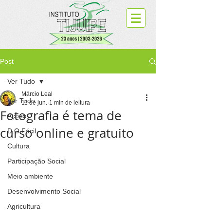
Post
Ver Tudo
Márcio Leal
Ver Tudo
11 de jun.
1 min de leitura
Fotografia é tema de
Ações
curso online e gratuito
D.O.Fácil
Cultura
Participação Social
Meio ambiente
Desenvolvimento Social
Agricultura