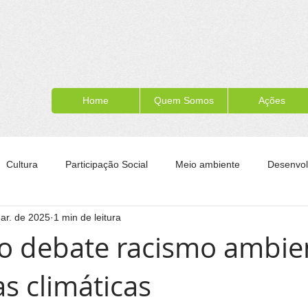
Home
Quem Somos
Ações
Cultura
Participação Social
Meio ambiente
Desenvol
ar. de 2025
1 min de leitura
ípe
Formação para a cidadania
Turismo
Esporte
 debate racismo ambien
 climáticas