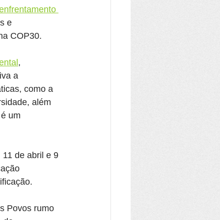
 enfrentamento 
s e 
 na COP30.
ental
, 
iva a 
ticas, como a 
rsidade, além 
 é um 
11 de abril e 9 
cação 
ificação.
os Povos rumo 