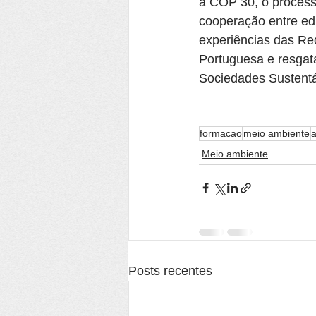
à COP 30, o processo
cooperação entre ed
experiências das R
Portuguesa e resgat
Sociedades Sustentá
formacao
meio ambiente
a
Meio ambiente
Posts recentes