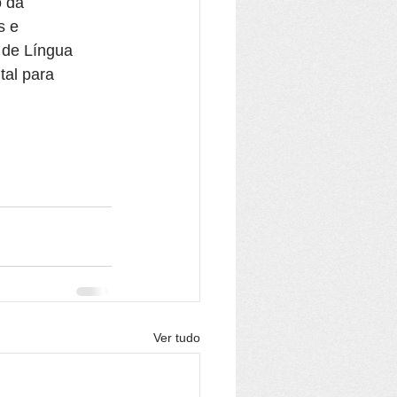
 da 
s e 
de Língua 
al para 
Ver tudo