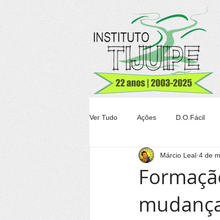
Ver Tudo
Ações
D.O.Fácil
Márcio Leal
4 de m
Agricultura
Transparência Tiju
Formação
mudanças
Conheça Itacaré