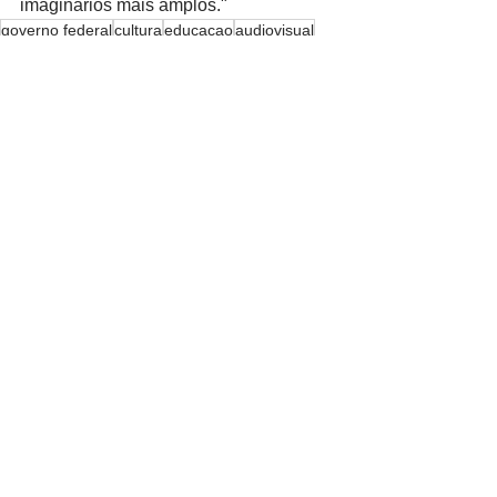
imaginários mais amplos."
governo federal
cultura
educacao
audiovisual
juventude
cinema
criança
Cultura
Ver tudo
Posts recentes