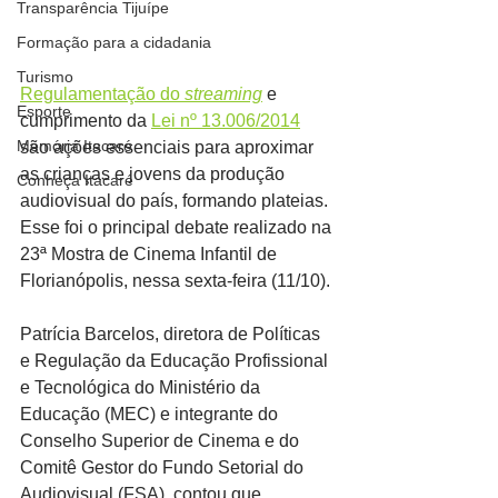
Transparência Tijuípe
Formação para a cidadania
Turismo
Regulamentação do 
streaming
 e 
Esporte
cumprimento da 
Lei nº 13.006/2014
Memória Itacaré
são ações essenciais para aproximar 
as crianças e jovens da produção 
Conheça Itacaré
audiovisual do país, formando plateias. 
Esse foi o principal debate realizado na 
23ª Mostra de Cinema Infantil de 
Florianópolis, nessa sexta-feira (11/10).
Patrícia Barcelos, diretora de Políticas 
e Regulação da Educação Profissional 
e Tecnológica do Ministério da 
Educação (MEC) e integrante do 
Conselho Superior de Cinema e do 
Comitê Gestor do Fundo Setorial do 
Audiovisual (FSA), contou que 