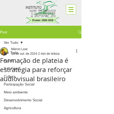
Post
Ver Tudo
Márcio Leal
Ver Tudo
13 de out. de 2024
2 min de leitura
Formação de plateia é
Ações
estratégia para reforçar
D.O.Fácil
audiovisual brasileiro
Cultura
Participação Social
Meio ambiente
Desenvolvimento Social
Agricultura