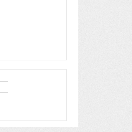
ios PNAB Itacaré:
lgado o resultado