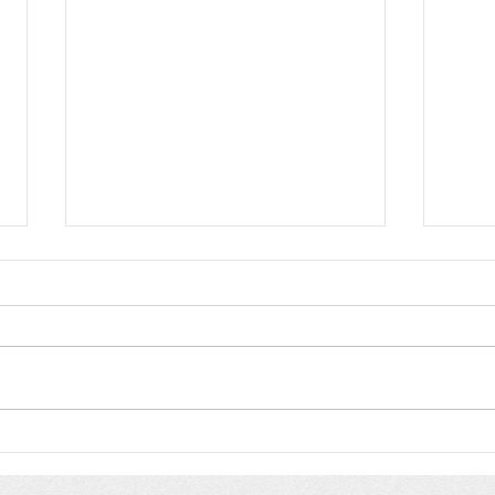
Começa a votação dos
Prêm
Prêmios “Itacaré, Capital da
Divu