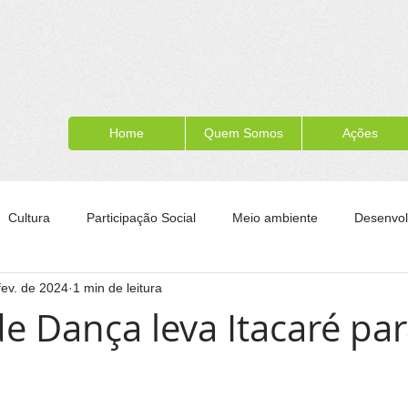
Home
Quem Somos
Ações
Cultura
Participação Social
Meio ambiente
Desenvol
fev. de 2024
1 min de leitura
ípe
Formação para a cidadania
Turismo
Esporte
de Dança leva Itacaré par