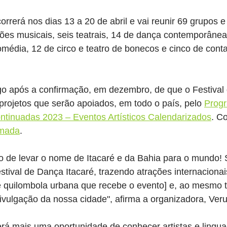
correrá nos dias 13 a 20 de abril e vai reunir 69 grupos e 
ões musicais, seis teatrais, 14 de dança contemporânea,
omédia, 12 de circo e teatro de bonecos e cinco de cont
go após a confirmação, em dezembro, de que o Festival
projetos que serão apoiados, em todo o país, pelo 
Progr
ntinuadas 2023 – Eventos Artísticos Calendarizados
. C
rmada
.
o de levar o nome de Itacaré e da Bahia para o mundo! 
stival de Dança Itacaré, trazendo atrações internacionai
 quilombola urbana que recebe o evento] e, ao mesmo 
ivulgação da nossa cidade", afirma a organizadora, Ver
erá mais uma oportunidade de conhecer artistas e lingu