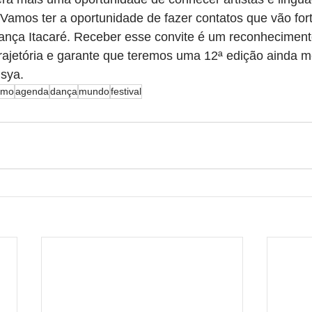
"Vamos ter a oportunidade de fazer contatos que vão fort
Dança Itacaré. Receber esse convite é um reconheciment
rajetória e garante que teremos uma 12ª edição ainda m
usya.
smo
agenda
dança
mundo
festival