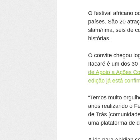
O festival africano o
países. São 20 atraç
slam/rima, seis de c
histórias.
O convite chegou lo
Itacaré é um dos 30 
de Apoio a Ações Co
edição já está confi
"Temos muito orgulh
anos realizando o Fe
de Trás [comunidade
uma plataforma de d
A ida para Abidjan s