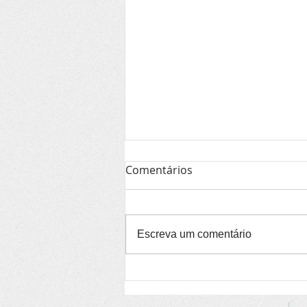
Comentários
Escreva um comentário
Espetáculo de teatro
gratuito chega a Itacaré e