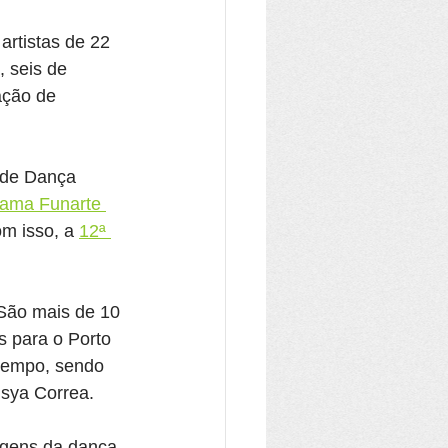
artistas de 22 
 seis de 
ação de 
 de Dança 
ama Funarte 
om isso, a 
12ª 
São mais de 10 
s para o Porto 
tempo, sendo 
usya Correa.
agens da dança 