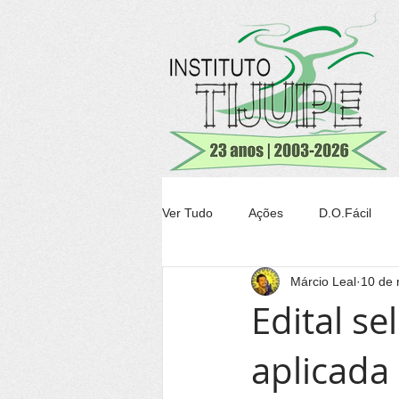
Ver Tudo
Ações
D.O.Fácil
Márcio Leal
10 de 
Agricultura
Transparência Tiju
Edital s
aplicada
Conheça Itacaré