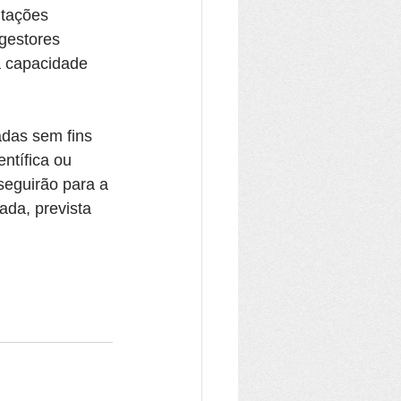
ntações 
gestores 
 a capacidade 
adas sem fins 
ntífica ou 
seguirão para a 
da, prevista 