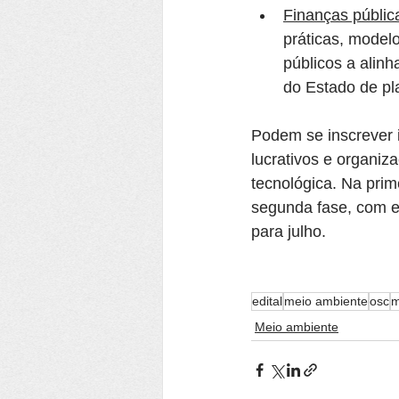
Finanças públic
práticas, model
públicos a alinh
do Estado de pl
Podem se inscrever i
lucrativos e organiz
tecnológica. Na prim
segunda fase, com e
para julho.
edital
meio ambiente
osc
m
Meio ambiente