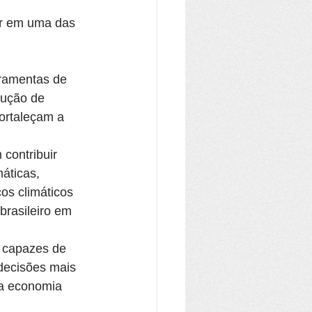
r em uma das 
rramentas de 
dução de 
ortaleçam a 
 contribuir 
áticas, 
cos climáticos 
brasileiro em 
 capazes de 
 decisões mais 
ma economia 