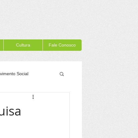
Cultura
Fale Conosco
vimento Social
Memória Itacaré
uisa