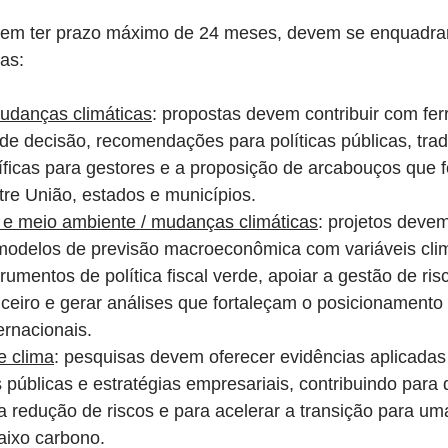
evem ter prazo máximo de 24 meses, devem se enquadra
cas:
udanças climáticas
: propostas devem contribuir com fe
de decisão, recomendações para políticas públicas, tra
tíficas para gestores e a proposição de arcabouços que f
re União, estados e municípios.
e meio ambiente / mudanças climáticas
: projetos devem
modelos de previsão macroeconômica com variáveis clim
rumentos de política fiscal verde, apoiar a gestão de ris
ceiro e gerar análises que fortaleçam o posicionamento 
ernacionais.
e clima
: pesquisas devem oferecer evidências aplicadas
as públicas e estratégias empresariais, contribuindo para
 a redução de riscos e para acelerar a transição para u
baixo carbono.