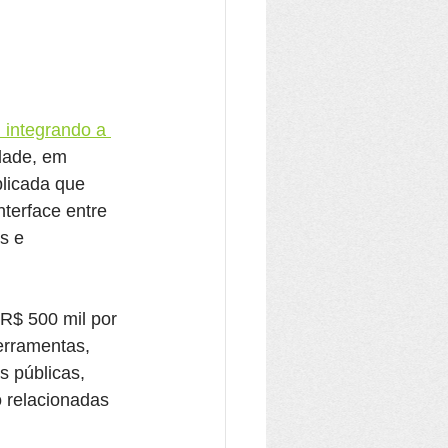
 integrando a 
edade, em 
licada que 
terface entre 
s e 
R$ 500 mil por 
erramentas, 
 públicas, 
 relacionadas 