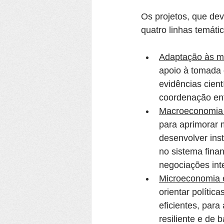
Os projetos, que d
quatro linhas temáti
Adaptação às m
apoio à tomada 
evidências cien
coordenação ent
Macroeconomia 
para aprimorar 
desenvolver inst
no sistema finan
negociações int
Microeconomia 
orientar polític
eficientes, para
resiliente e de 