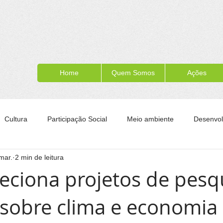
Home
Quem Somos
Ações
Cultura
Participação Social
Meio ambiente
Desenvol
mar.
2 min de leitura
ípe
Formação para a cidadania
Turismo
Esporte
eleciona projetos de pesq
 sobre clima e economia