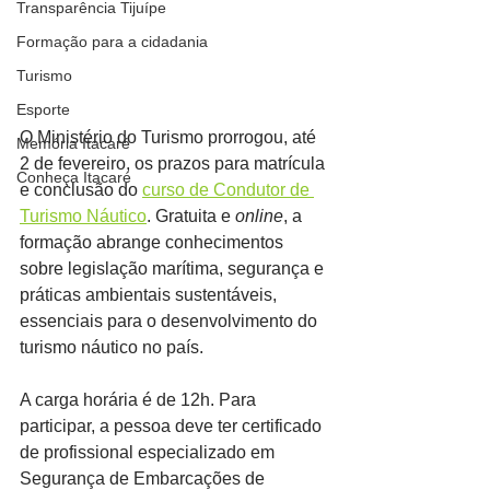
Transparência Tijuípe
Formação para a cidadania
Turismo
Esporte
O Ministério do Turismo prorrogou, até 
Memória Itacaré
2 de fevereiro, os prazos para matrícula 
Conheça Itacaré
e conclusão do 
curso de Condutor de 
Turismo Náutico
. Gratuita e 
online
, a 
formação abrange conhecimentos 
sobre legislação marítima, segurança e 
práticas ambientais sustentáveis, 
essenciais para o desenvolvimento do 
turismo náutico no país.
A carga horária é de 12h. Para 
participar, a pessoa deve ter certificado 
de profissional especializado em 
Segurança de Embarcações de 