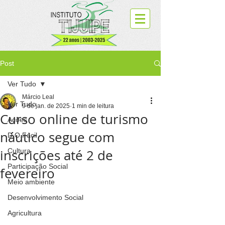
Post
Ver Tudo
Márcio Leal
Ver Tudo
9 de jan. de 2025
1 min de leitura
Curso online de turismo
Ações
náutico segue com
D.O.Fácil
inscrições até 2 de
Cultura
Participação Social
fevereiro
Meio ambiente
Desenvolvimento Social
Agricultura