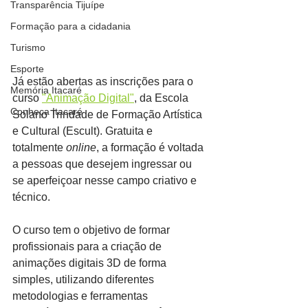
Transparência Tijuípe
Formação para a cidadania
Turismo
Esporte
Já estão abertas as inscrições para o 
Memória Itacaré
curso 
"Animação Digital"
, da Escola 
Conheça Itacaré
Solano Trindade de Formação Artística 
e Cultural (Escult). Gratuita e 
totalmente 
online
, a formação é voltada 
a pessoas que desejem ingressar ou 
se aperfeiçoar nesse campo criativo e 
técnico.
O curso tem o objetivo de formar 
profissionais para a criação de 
animações digitais 3D de forma 
simples, utilizando diferentes 
metodologias e ferramentas 