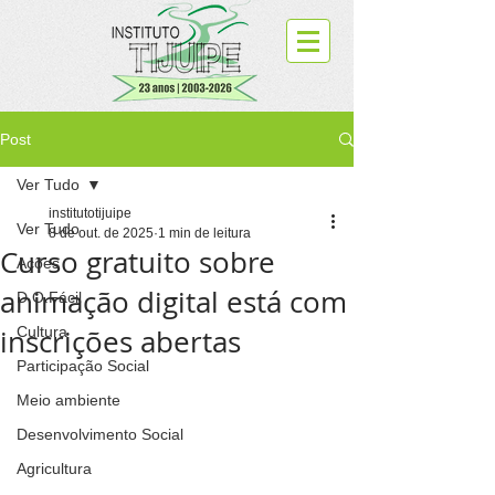
Post
Ver Tudo
institutotijuipe
Ver Tudo
8 de out. de 2025
1 min de leitura
Curso gratuito sobre
Ações
animação digital está com
D.O.Fácil
inscrições abertas
Cultura
Participação Social
Meio ambiente
Desenvolvimento Social
Agricultura