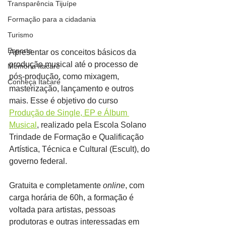
Transparência Tijuípe
Formação para a cidadania
Turismo
Esporte
Apresentar os conceitos básicos da 
produção musical até o processo de 
Memória Itacaré
pós-produção, como mixagem, 
Conheça Itacaré
masterização, lançamento e outros 
mais. Esse é objetivo do curso 
Produção de Single, EP e Álbum 
Musical
, realizado pela Escola Solano 
Trindade de Formação e Qualificação 
Artística, Técnica e Cultural (Escult), do 
governo federal.
Gratuita e completamente 
online
, com 
carga horária de 60h, a formação é 
voltada para artistas, pessoas 
produtoras e outras interessadas em 