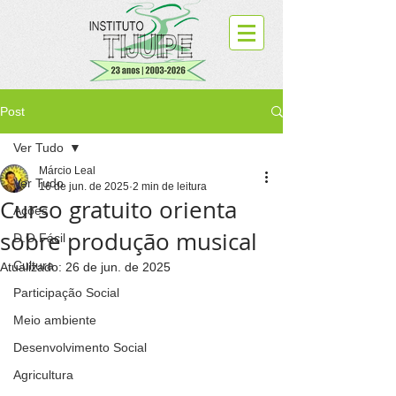
Post
Ver Tudo
Márcio Leal
Ver Tudo
16 de jun. de 2025
2 min de leitura
Curso gratuito orienta
Ações
sobre produção musical
D.O.Fácil
Cultura
Atualizado:
26 de jun. de 2025
Participação Social
Meio ambiente
Desenvolvimento Social
Agricultura