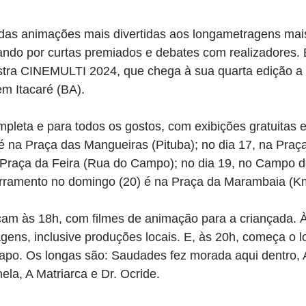
, das animações mais divertidas aos longametragens mai
ndo por curtas premiados e debates com realizadores. 
ra CINEMULTI 2024, que chega à sua quarta edição a p
em Itacaré (BA).
leta e para todos os gostos, com exibições gratuitas e
 é na Praça das Mangueiras (Pituba); no dia 17, na Praç
a Praça da Feira (Rua do Campo); no dia 19, no Campo d
rramento no domingo (20) é na Praça da Marambaia (Km
am às 18h, com filmes de animação para a criançada. À
agens, inclusive produções locais. E, às 20h, começa o
apo. Os longas são: Saudades fez morada aqui dentro, A
la, A Matriarca e Dr. Ocride.