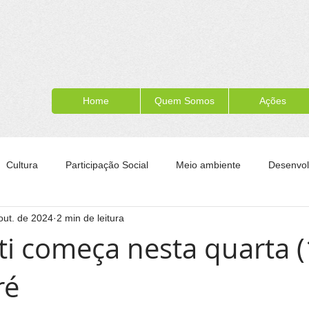
Home
Quem Somos
Ações
Cultura
Participação Social
Meio ambiente
Desenvol
out. de 2024
2 min de leitura
ípe
Formação para a cidadania
Turismo
Esporte
ti começa nesta quarta (
ré