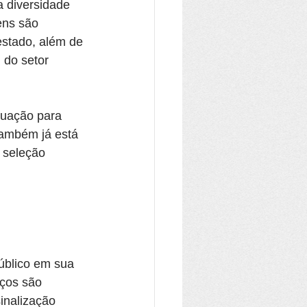
 diversidade 
ens são 
estado, além de 
 do setor 
tuação para 
ambém já está 
 seleção 
úblico em sua 
aços são 
inalização 