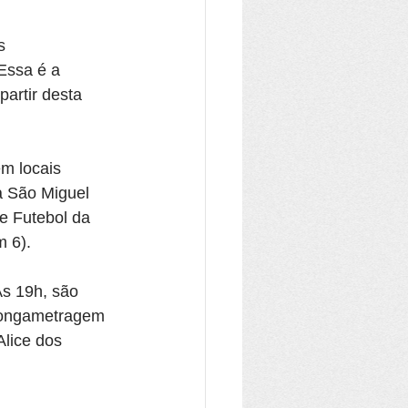
s 
Essa é a 
artir desta 
m locais 
a São Miguel 
e Futebol da 
 6).
s 19h, são 
 longametragem 
lice dos 