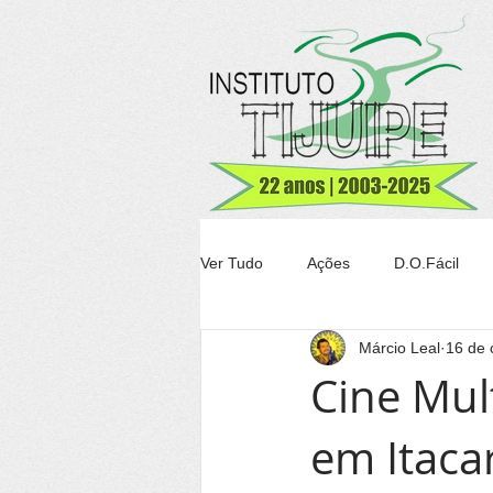
Ver Tudo
Ações
D.O.Fácil
Márcio Leal
16 de 
Agricultura
Transparência Tiju
Cine Mul
em Itaca
Conheça Itacaré