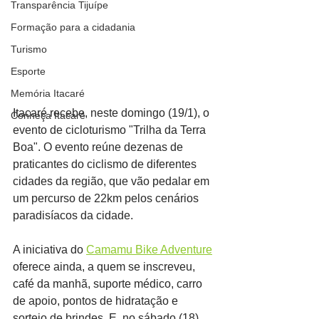
Transparência Tijuípe
Formação para a cidadania
Turismo
Esporte
Memória Itacaré
Itacaré recebe, neste domingo (19/1), o 
Conheça Itacaré
evento de cicloturismo "Trilha da Terra 
Boa". O evento reúne dezenas de 
praticantes do ciclismo de diferentes 
cidades da região, que vão pedalar em 
um percurso de 22km pelos cenários 
paradisíacos da cidade.
A iniciativa do 
Camamu Bike Adventure
oferece ainda, a quem se inscreveu, 
café da manhã, suporte médico, carro 
de apoio, pontos de hidratação e 
sorteio de brindes. E, no sábado (18), 