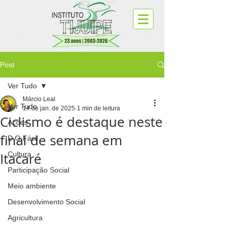
Post
Ver Tudo
Márcio Leal
Ver Tudo
14 de jan. de 2025
1 min de leitura
Ciclismo é destaque neste
Ações
final de semana em
D.O.Fácil
Itacaré
Cultura
Participação Social
Meio ambiente
Desenvolvimento Social
Agricultura