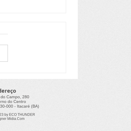
o online gratuito
nta sobre iluminação
ca
dereço
 do Campo, 280
rno do Centro
30-000 - Itacaré (BA)
023 by ECO THUNDER
gner Midia.Com