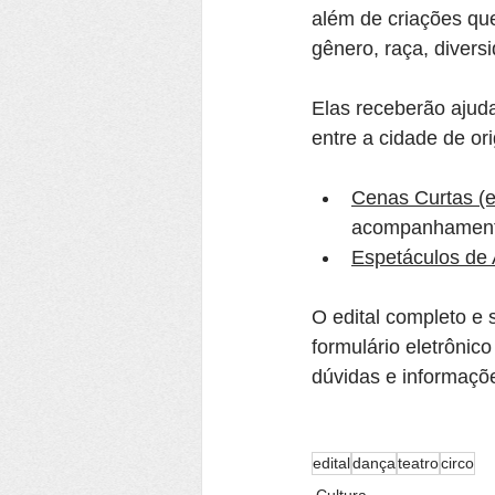
além de criações q
gênero, raça, diversi
Elas receberão ajuda
entre a cidade de or
Cenas Curtas (e
acompanhamento 
Espetáculos de 
O edital completo e
formulário eletrônic
dúvidas e informaçõe
edital
dança
teatro
circo
Cultura