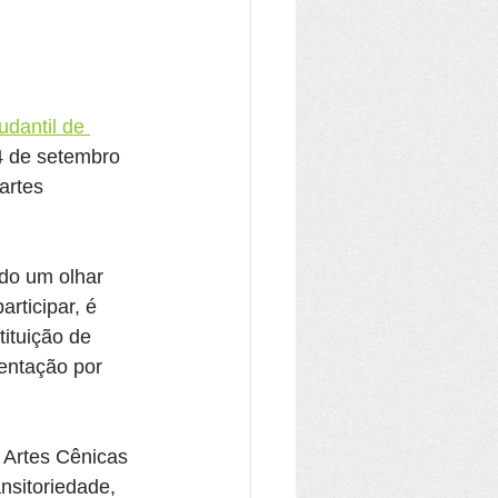
udantil de 
4 de setembro 
artes 
do um olhar 
rticipar, é 
ituição de 
entação por 
 Artes Cênicas 
nsitoriedade, 