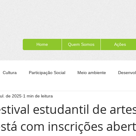
Home
Quem Somos
Ações
Cultura
Participação Social
Meio ambiente
Desenvol
jul. de 2025
1 min de leitura
ípe
Formação para a cidadania
Turismo
Esporte
stival estudantil de arte
está com inscrições aber