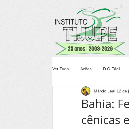
Ver Tudo
Ações
D.O.Fácil
Márcio Leal
12 de 
Agricultura
Transparência Tiju
Bahia: Fe
cênicas 
Conheça Itacaré