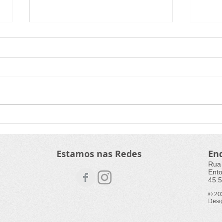
Grupo de dança de Itacaré
Curs
vai à França criar espetáculo
orie
cêni
Estamos nas Redes
En
Rua
Ento
45.5
© 2
Desi