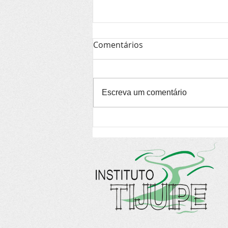
Comentários
Escreva um comentário
Bahia vai conectar agentes
de livro, leitura, bibliotecas
e memória