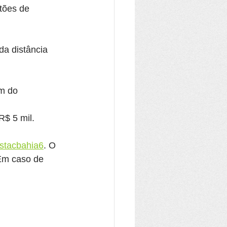
tões de 
da distância 
ém do 
R$ 5 mil.
festacbahia6
. O 
 Em caso de 