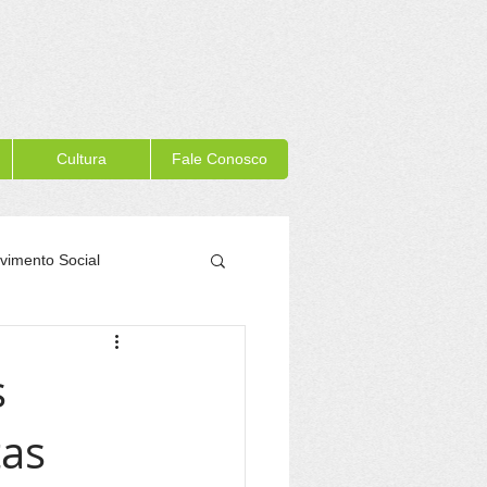
Cultura
Fale Conosco
vimento Social
Memória Itacaré
s
tas