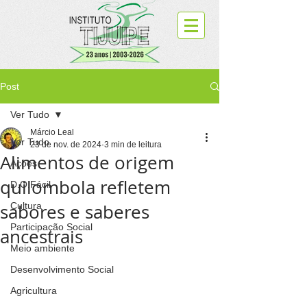
Post
Ver Tudo
Márcio Leal
Ver Tudo
23 de nov. de 2024
3 min de leitura
Alimentos de origem
Ações
quilombola refletem
D.O.Fácil
sabores e saberes
Cultura
Participação Social
ancestrais
Meio ambiente
Desenvolvimento Social
Agricultura