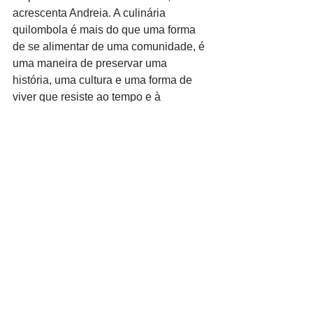
acrescenta Andreia. A culinária 
quilombola é mais do que uma forma 
de se alimentar de uma comunidade, é 
uma maneira de preservar uma 
história, uma cultura e uma forma de 
viver que resiste ao tempo e à 
modernidade.
Comunidades, agricultores e 
agricultoras quilombolas que tenham 
interesse em obter o Selo, devem 
acessar o 
site Vitrine da Agricultura 
Familiar
. É necessário que seja feito o 
registro prévio no Cadastro Nacional 
da Agricultura Familiar (CAF), que 
pode ser buscado junto às secretarias 
municipais ou estaduais, conforme a 
localidade.