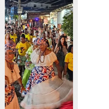
Agricultura
Transparência
Tijuípe
Formação
para a
cidadania
Turismo
Esporte
Memória
Itacaré
Conheça
Itacaré