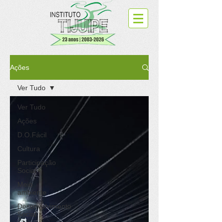
Ações
Ver Tudo
Ver Tudo
Ações
D.O.Fácil
Cultura
Participação
Social
Meio
ambiente
Desenvolvimento
Social