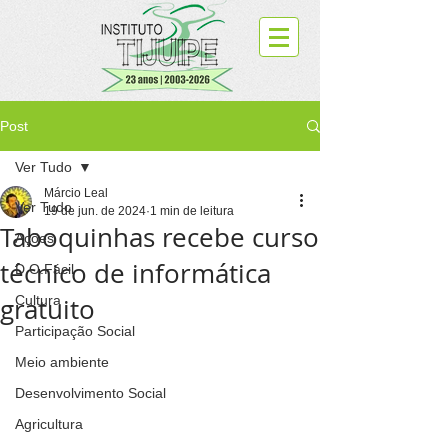
Post
Ver Tudo
Márcio Leal
Ver Tudo
19 de jun. de 2024
1 min de leitura
Taboquinhas recebe curso
Ações
técnico de informática
D.O.Fácil
gratuito
Cultura
Participação Social
Meio ambiente
Desenvolvimento Social
Agricultura