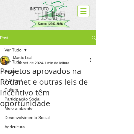
Post
Ver Tudo
Márcio Leal
Ver Tudo
11 de set. de 2024
1 min de leitura
Projetos aprovados na
Ações
Rouanet e outras leis de
D.O.Fácil
incentivo têm
Cultura
Participação Social
oportunidade
Meio ambiente
Desenvolvimento Social
Agricultura