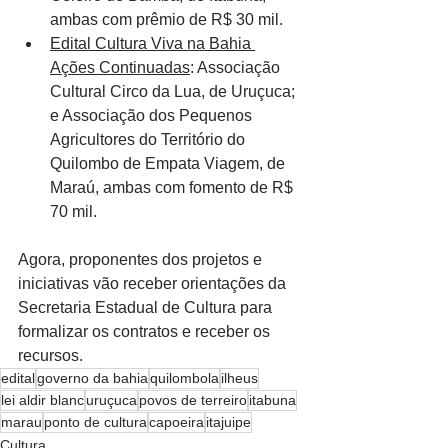
ambas com prêmio de R$ 30 mil.
Edital Cultura Viva na Bahia 
Ações Continuadas
: Associação 
Cultural Circo da Lua, de Uruçuca; 
e Associação dos Pequenos 
Agricultores do Território do 
Quilombo de Empata Viagem, de 
Maraú, ambas com fomento de R$ 
70 mil.
Agora, proponentes dos projetos e 
iniciativas vão receber orientações da 
Secretaria Estadual de Cultura para 
formalizar os contratos e receber os 
recursos.
edital
governo da bahia
quilombola
ilheus
lei aldir blanc
uruçuca
povos de terreiro
itabuna
marau
ponto de cultura
capoeira
itajuipe
Cultura