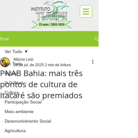
Post
Ver Tudo
Márcio Leal
Ver Tudo
25 de jul. de 2025
2 min de leitura
PNAB Bahia: mais três
Ações
pontos de cultura de
D.O.Fácil
Itacaré são premiados
Cultura
Participação Social
Meio ambiente
Desenvolvimento Social
Agricultura