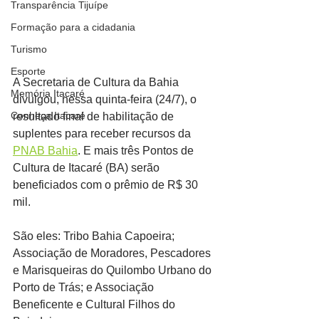
Transparência Tijuípe
Formação para a cidadania
Turismo
Esporte
A Secretaria de Cultura da Bahia 
Memória Itacaré
divulgou, nessa quinta-feira (24/7), o 
Conheça Itacaré
resultado final de habilitação de 
suplentes para receber recursos da 
PNAB Bahia
. E mais três Pontos de 
Cultura de Itacaré (BA) serão 
beneficiados com o prêmio de R$ 30 
mil.
São eles: Tribo Bahia Capoeira; 
Associação de Moradores, Pescadores 
e Marisqueiras do Quilombo Urbano do 
Porto de Trás; e Associação 
Beneficente e Cultural Filhos do 