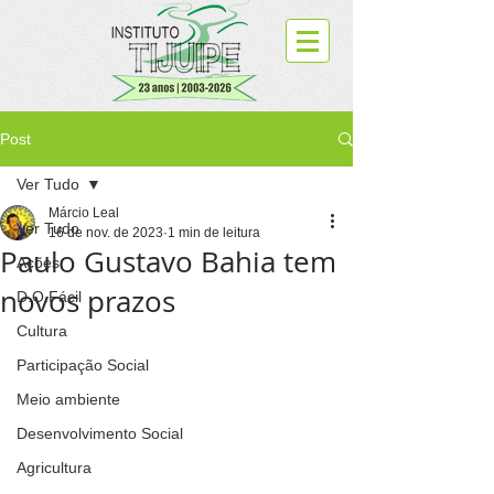
Post
Ver Tudo
Márcio Leal
Ver Tudo
16 de nov. de 2023
1 min de leitura
Paulo Gustavo Bahia tem
Ações
novos prazos
D.O.Fácil
Cultura
Participação Social
Meio ambiente
Desenvolvimento Social
Agricultura